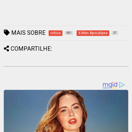
MAIS SOBRE
critica
X-Men Apocalipse
581
37
COMPARTILHE: