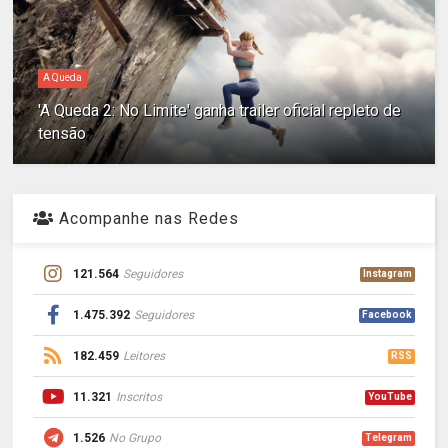
A Queda
'A Queda 2: No Limite' ganha trailer oficial repleto de
tensão
Acompanhe nas Redes
121.564
Seguidores
Instagram
1.475.392
Seguidores
Facebook
182.459
Leitores
RSS
11.321
Inscritos
YouTube
1.526
No Grupo
Telegram