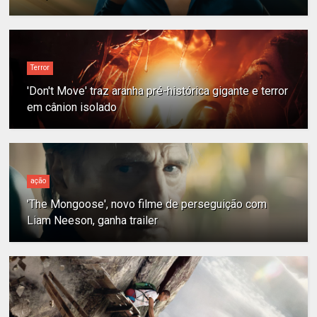
Terror
'Don't Move' traz aranha pré-histórica gigante e terror
em cânion isolado
ação
'The Mongoose', novo filme de perseguição com
Liam Neeson, ganha trailer