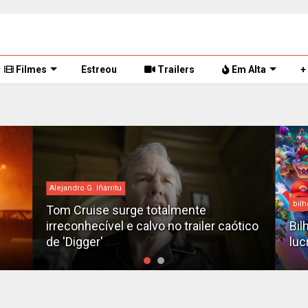
Filmes
Estreou
Trailers
Em Alta
+
bilheteria
Des
tico
Bilheteria 2026: Os 10 filmes mais
X-M
lucrativos do ano até o momento
fil