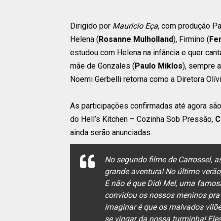
Dirigido por
Mauricio Eça
, com produção Pa
Helena (
Rosanne Mulholland
), Firmino (
Fe
estudou com Helena na infância e quer cant
mãe de Gonzales (
Paulo Miklos
), sempre 
Noemi Gerbelli retorna como a Diretora Olívi
As participações confirmadas até agora são
do Hell’s Kitchen – Cozinha Sob Pressão,
C
ainda serão anunciadas.
No segundo filme de Carrossel, a
grande aventura! No último verã
E não é que Didi Mel, uma famosa
convidou os nossos meninos pra
imaginar é que os malvados vilõe
se vingar da nossa turminha! Ele