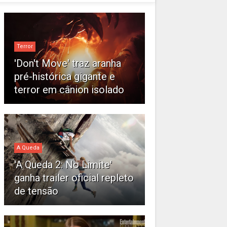
Terror
'Don't Move' traz aranha
pré-histórica gigante e
terror em cânion isolado
A Queda
'A Queda 2: No Limite'
ganha trailer oficial repleto
de tensão