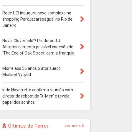
Rede UCI inaugura novo complexo no
shopping ParkJacarepaguá, no Rio de
Janeiro
Novo 'Cloverfield'? Produtor J.J.
Abrams comenta possível conexão de
'The End of Oak Street' com a franquia
Morre aos 56 anos o ator sueco
Michael Nyqvist
Inde Navarrette confirma reunião com
diretor do reboot de 'X-Men' e revela
papel dos sonhos
Últimas de Terror
Ver mais