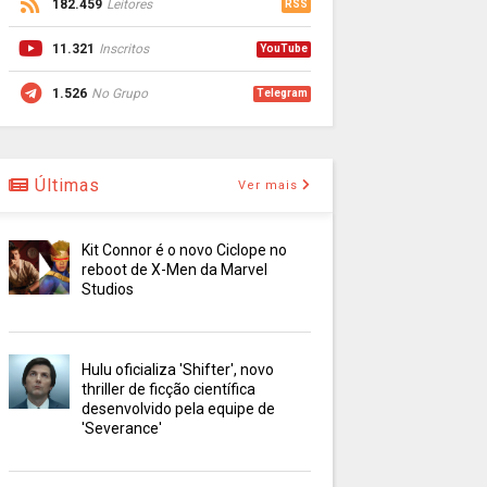
182.459
Leitores
RSS
11.321
Inscritos
YouTube
1.526
No Grupo
Telegram
Últimas
Ver mais
Kit Connor é o novo Ciclope no
reboot de X-Men da Marvel
Studios
Hulu oficializa 'Shifter', novo
thriller de ficção científica
desenvolvido pela equipe de
'Severance'