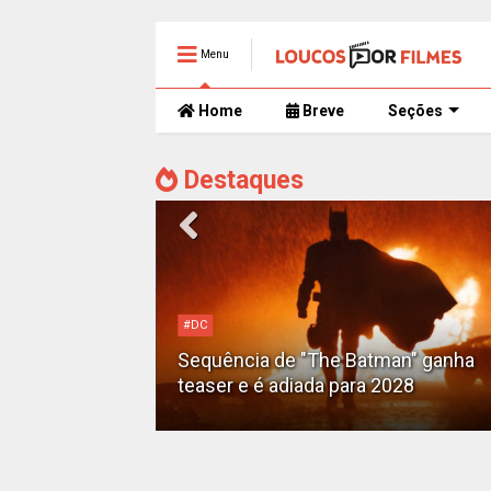
Menu
Home
Breve
Seções
Destaques
Alejandro G. Iñárritu
Tom Cruise surge totalmente
man" ganha
irreconhecível e calvo no trailer caó
2028
de 'Digger'