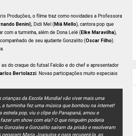
ris Produções, o filme traz como novidades a Professora
rnando Benini
), Didi Mel (
Miá Mello
), cantora pop que
ar com a turminha, além de Dona Lelé (
Elke Maravilha
),
acompanhado de seu ajudante Gonzalito (
Oscar Filho
).
a.
 as do craque do futsal Falcão e do chef e apresentador
arlos Bertolazzi
. Novas participações muito especiais
s crianças da Escola Mundial vão viver mais uma
o, a turminha fez uma música que bombou na internet!
 estrela pop, viu o clipe do Panapaná, amou e
 fazer um show com ela? O que ninguém poderia
s Gonzales e Gonzalito saíram da prisão e resolveram
s pegaram Maria Joaquina e para recuperá-la, as