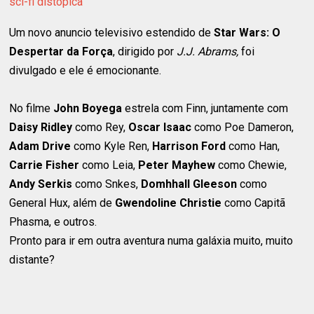
sci-fi distópica
Um novo anuncio televisivo estendido de
Star Wars: O
Despertar da Força
, dirigido por
J.J. Abrams,
foi
divulgado e ele é emocionante.
No filme
John Boyega
estrela com Finn, juntamente com
Daisy Ridley
como Rey,
Oscar Isaac
como Poe Dameron,
Adam Drive
como Kyle Ren,
Harrison Ford
como Han,
Carrie Fisher
como Leia,
Peter Mayhew
como Chewie,
Andy Serkis
como Snkes,
Domhhall Gleeson
como
General Hux, além de
Gwendoline Christie
como Capitã
Phasma, e outros.
Pronto para ir em outra aventura numa galáxia muito, muito
distante?