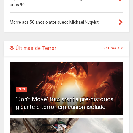
anos 90
Morre aos 56 anos o ator sueco Michael Nyqvist
Últimas de Terror
Ver mais
Terror
'Don't Move' traz aranha pré-histórica
gigante e terror em cânion isolado