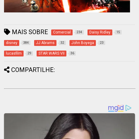
MAIS SOBRE
Comercial
Daisy Ridley
234
15
disney
JJ Abrams
John Boyega
384
32
23
lucasfilm
STAR WARS VII
29
36
COMPARTILHE: