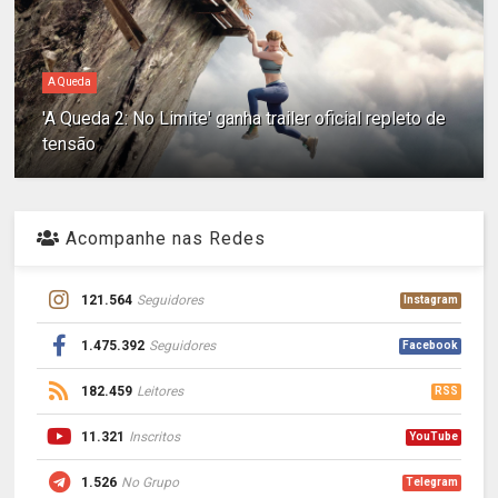
A Queda
'A Queda 2: No Limite' ganha trailer oficial repleto de
tensão
Acompanhe nas Redes
121.564
Seguidores
Instagram
1.475.392
Seguidores
Facebook
182.459
Leitores
RSS
11.321
Inscritos
YouTube
1.526
No Grupo
Telegram