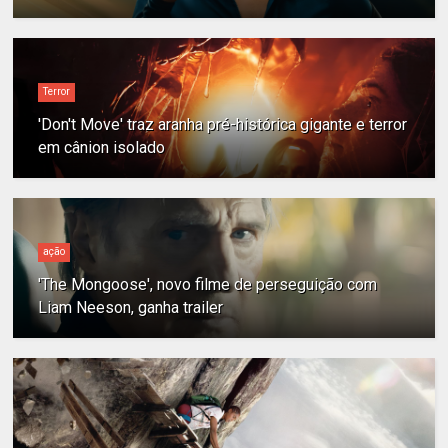
Terror
'Don't Move' traz aranha pré-histórica gigante e terror
em cânion isolado
ação
'The Mongoose', novo filme de perseguição com
Liam Neeson, ganha trailer