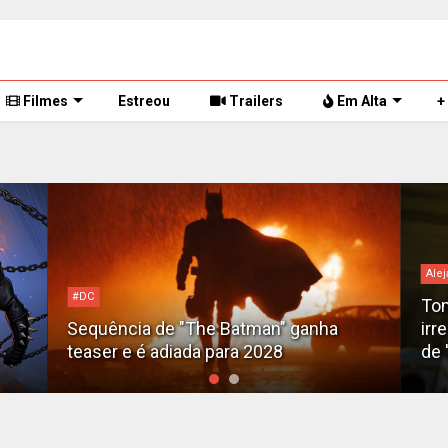
Filmes
Estreou
Trailers
Em Alta
+
Alej
#DC
Tom
Sequência de "The Batman" ganha
irr
teaser e é adiada para 2028
de 