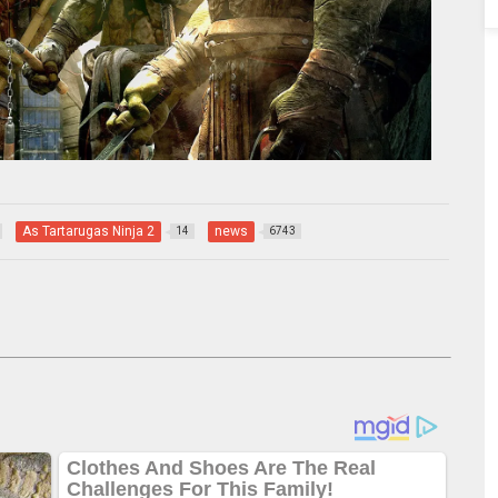
As Tartarugas Ninja 2
news
14
6743