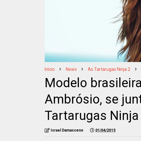
Início
News
As Tartarugas Ninja 2
Modelo brasileir
Ambrósio, se jun
Tartarugas Ninja
Israel Damasceno
01/04/2015