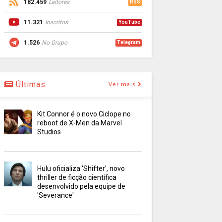
182.459
Leitores
RSS
11.321
Inscritos
YouTube
1.526
No Grupo
Telegram
Últimas
Ver mais
Kit Connor é o novo Ciclope no
reboot de X-Men da Marvel
Studios
Hulu oficializa 'Shifter', novo
thriller de ficção científica
desenvolvido pela equipe de
'Severance'