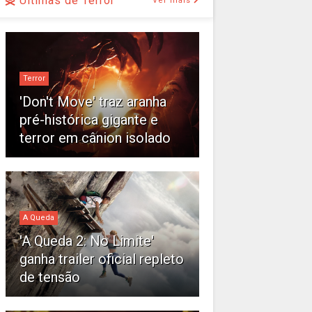
Últimas de Terror
Ver mais
Terror
'Don't Move' traz aranha
pré-histórica gigante e
terror em cânion isolado
A Queda
'A Queda 2: No Limite'
ganha trailer oficial repleto
de tensão