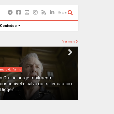
Buscar
 Conteúdo
Ver mais
andro G. Iñárritu
bilheteria
 Cruise surge totalmente
econhecível e calvo no trailer caótico
Bilheteria 2026
'Digger'
lucrativos do 