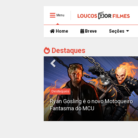
Menu
Home
Breve
Seções
Destaques
Destaques
iado como o
'Pantera Negra
Ryan Gosling é o novo Motoqueiro
Fantasma do MCU