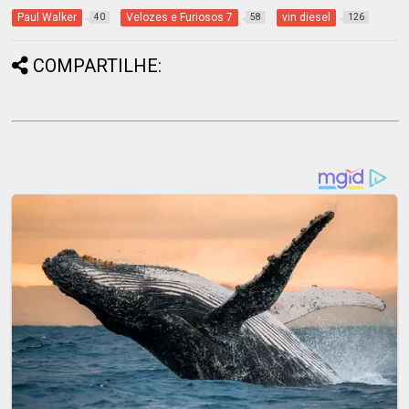
Paul Walker
Velozes e Furiosos 7
vin diesel
40
58
126
COMPARTILHE: