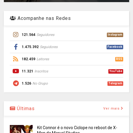
Acompanhe nas Redes
121.564
Seguidores
Instagram
1.475.392
Seguidores
Facebook
182.459
Leitores
RSS
11.321
Inscritos
YouTube
1.526
No Grupo
Telegram
Últimas
Ver mais
Kit Connor é o novo Ciclope no reboot de X-