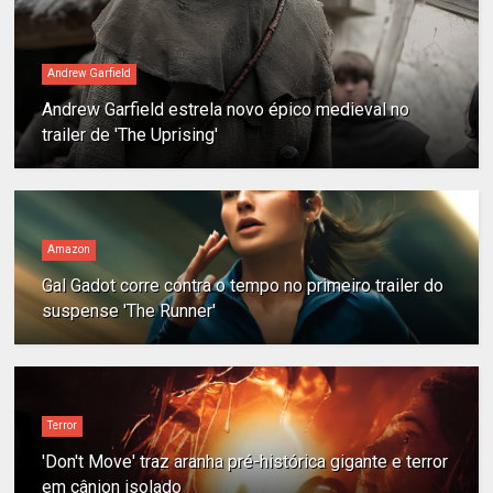
Andrew Garfield
Andrew Garfield estrela novo épico medieval no
trailer de 'The Uprising'
Amazon
Gal Gadot corre contra o tempo no primeiro trailer do
suspense 'The Runner'
Terror
'Don't Move' traz aranha pré-histórica gigante e terror
em cânion isolado