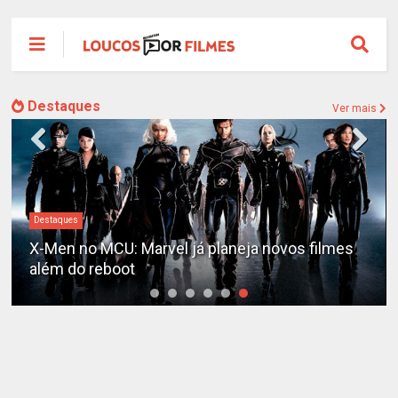
Destaques
Ver mais
Destaques
X-Men no MCU: Marvel já planeja novos filmes
além do reboot