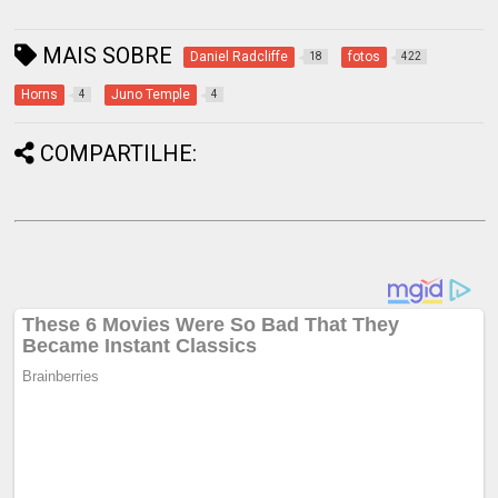
MAIS SOBRE
Daniel Radcliffe
fotos
18
422
Horns
Juno Temple
4
4
COMPARTILHE: