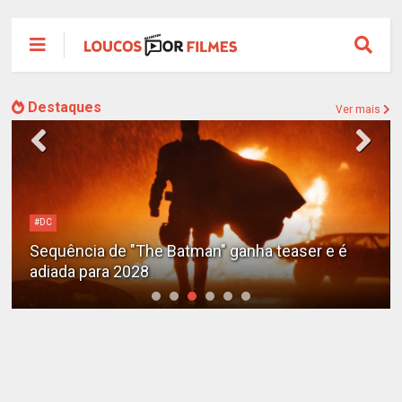
Destaques
Ver mais
Alejandro G. Iñárritu
Tom Cruise surge totalmente irreconhecível e
calvo no trailer caótico de 'Digger'