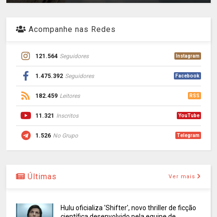
Acompanhe nas Redes
121.564
Seguidores
Instagram
1.475.392
Seguidores
Facebook
182.459
Leitores
RSS
11.321
Inscritos
YouTube
1.526
No Grupo
Telegram
Últimas
Ver mais
Hulu oficializa 'Shifter', novo thriller de ficção
científica desenvolvido pela equipe de