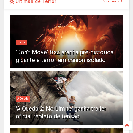
Últimas de Terror
Ver mais
Terror
'Don't Move' traz aranha pré-histórica
gigante e terror em cânion isolado
A Queda
'A Queda 2: No Limite' ganha trailer
oficial repleto de tensão