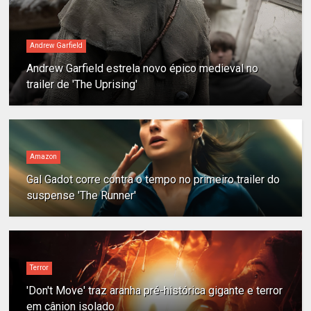
Andrew Garfield
Andrew Garfield estrela novo épico medieval no
trailer de 'The Uprising'
Amazon
Gal Gadot corre contra o tempo no primeiro trailer do
suspense 'The Runner'
Terror
'Don't Move' traz aranha pré-histórica gigante e terror
em cânion isolado