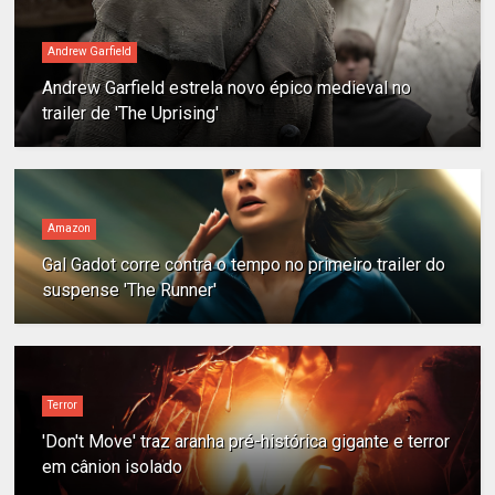
Andrew Garfield
Andrew Garfield estrela novo épico medieval no
trailer de 'The Uprising'
Amazon
Gal Gadot corre contra o tempo no primeiro trailer do
suspense 'The Runner'
Terror
'Don't Move' traz aranha pré-histórica gigante e terror
em cânion isolado