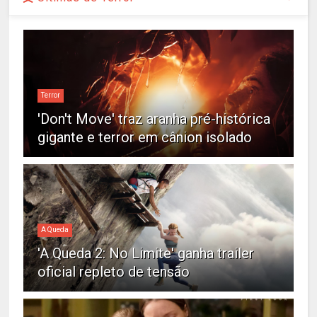
Terror
'Don't Move' traz aranha pré-histórica
gigante e terror em cânion isolado
A Queda
'A Queda 2: No Limite' ganha trailer
oficial repleto de tensão