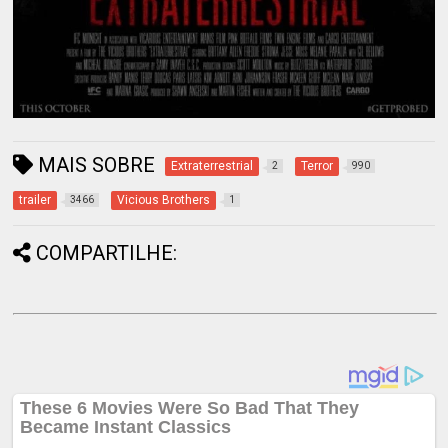
MAIS SOBRE
Extraterrestrial
Terror
2
990
trailer
Vicious Brothers
3466
1
COMPARTILHE: