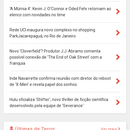
'A Múmia 4': Kevin J. O’Connor e Oded Fehr retornam ao
elenco com novidades no time
Rede UCI inaugura novo complexo no shopping
ParkJacarepaguá, no Rio de Janeiro
Novo 'Cloverfield'? Produtor J.J. Abrams comenta
possível conexão de 'The End of Oak Street' com a
franquia
Inde Navarrette confirma reunião com diretor do reboot
de 'X-Men' e revela papel dos sonhos
Hulu oficializa 'Shifter', novo thriller de ficção científica
desenvolvido pela equipe de 'Severance'
Últimas de Terror
Ver mais