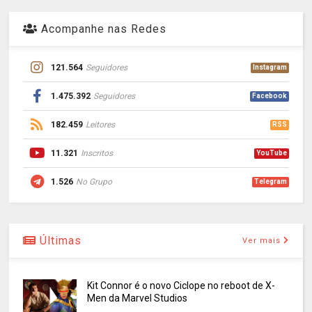
Acompanhe nas Redes
121.564
Seguidores
Instagram
1.475.392
Seguidores
Facebook
182.459
Leitores
RSS
11.321
Inscritos
YouTube
1.526
No Grupo
Telegram
Últimas
Ver mais
Kit Connor é o novo Ciclope no reboot de X-
Men da Marvel Studios