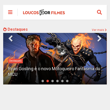
Destaques
Ver mais
Destaques
Ryan Gosling é o novo Motoqueiro Fantasma do
MCU