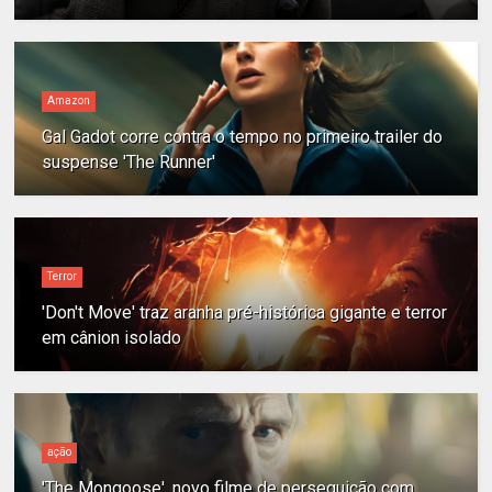
Amazon
Gal Gadot corre contra o tempo no primeiro trailer do
suspense 'The Runner'
Terror
'Don't Move' traz aranha pré-histórica gigante e terror
em cânion isolado
ação
'The Mongoose', novo filme de perseguição com