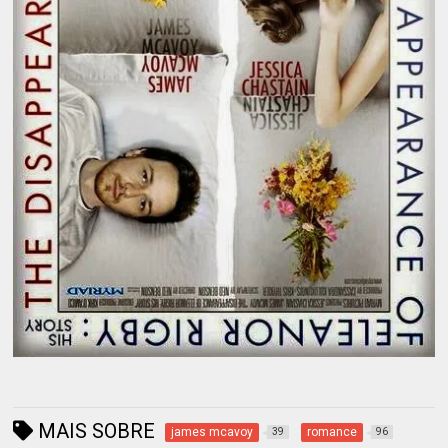
MAIS SOBRE
james mcavoy
romance
39
96