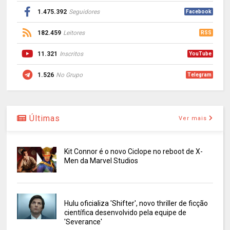
1.475.392
Seguidores
Facebook
182.459
Leitores
RSS
11.321
Inscritos
YouTube
1.526
No Grupo
Telegram
Últimas
Ver mais
Kit Connor é o novo Ciclope no reboot de X-
Men da Marvel Studios
Hulu oficializa 'Shifter', novo thriller de ficção
científica desenvolvido pela equipe de
'Severance'