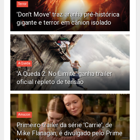
Terror
'Don't Move' traz aranha pré-histórica
gigante e terror em cânion isolado
A Queda
'A Queda 2: No Limite' ganha trailer
oficial repleto de tensão
Amazon
Primeiro trailer da série 'Carrie', de
Mike Flanagan, é divulgado pelo Prime