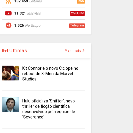
182.459
Leitores
RSS
11.321
Inscritos
YouTube
1.526
No Grupo
Telegram
Últimas
Ver mais
Kit Connor é o novo Ciclope no
reboot de X-Men da Marvel
Studios
Hulu oficializa 'Shifter', novo
thriller de ficção científica
desenvolvido pela equipe de
'Severance'