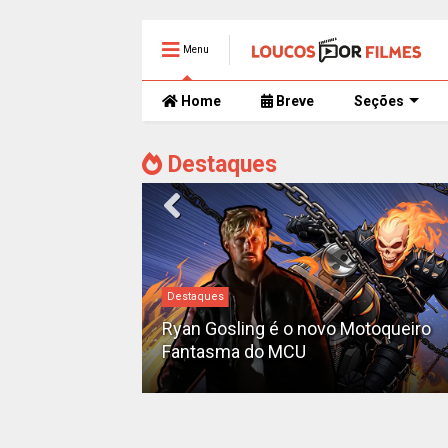
Menu
Home
Breve
Seções
Destaques
Destaques
iado como o
'Pantera Negra
Ryan Gosling é o novo Motoqueiro
Fantasma do MCU