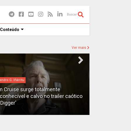
Buscar
 Conteúdo
Ver mais
andro G. Iñárritu
bilheteria
 Cruise surge totalmente
econhecível e calvo no trailer caótico
Bilheteria 2026
'Digger'
lucrativos do 