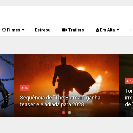
Filmes
Estreou
Trailers
Em Alta
+
Alej
#DC
Tom
Sequência de "The Batman" ganha
irr
teaser e é adiada para 2028
de 