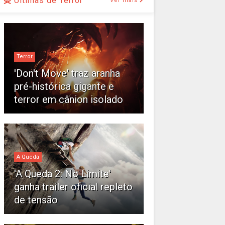
Últimas de Terror
Ver mais
Terror
'Don't Move' traz aranha
pré-histórica gigante e
terror em cânion isolado
A Queda
'A Queda 2: No Limite'
ganha trailer oficial repleto
de tensão