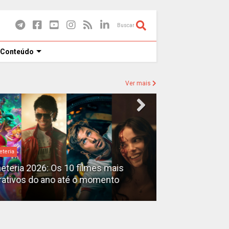
Buscar
 Conteúdo
Ver mais
eteria
Destaques
heteria 2026: Os 10 filmes mais
X-Men no MCU: 
rativos do ano até o momento
filmes além do