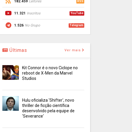
182.459
Leitores
RSS
11.321
Inscritos
YouTube
1.526
No Grupo
Telegram
Últimas
Ver mais
Kit Connor é o novo Ciclope no
reboot de X-Men da Marvel
Studios
Hulu oficializa 'Shifter', novo
thriller de ficção científica
desenvolvido pela equipe de
'Severance'