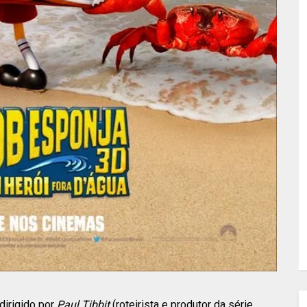
dirigido por
Paul Tibbit
(roteirista e produtor da série