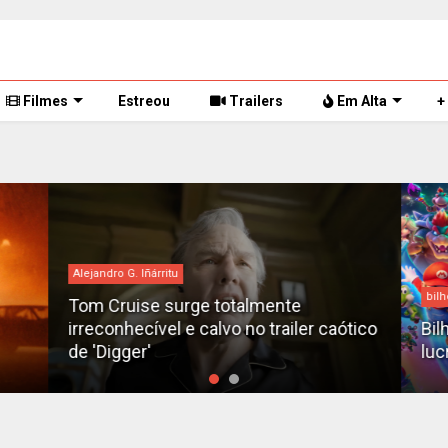
Filmes
Estreou
Trailers
Em Alta
+
Alejandro G. Iñárritu
bilh
Tom Cruise surge totalmente
irreconhecível e calvo no trailer caótico
Bil
de 'Digger'
luc