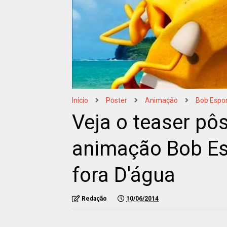
Início
Poster
Animação
Bob Espon
Veja o teaser pô
animação Bob Es
fora D'água
Redação
10/06/2014