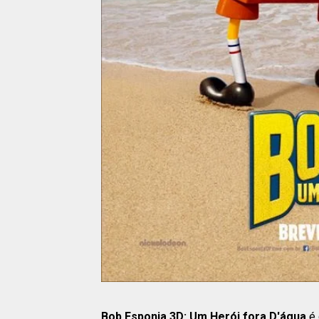
Bob Esponja 3D: Um Herói fora D'água
é 