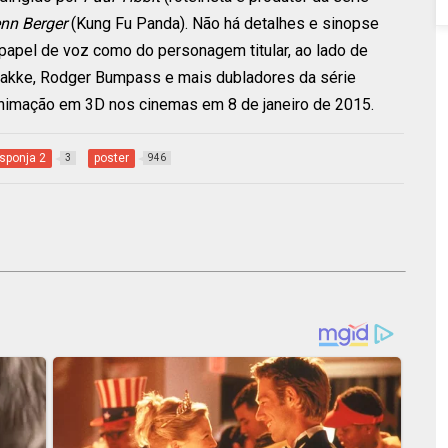
enn Berger
(Kung Fu Panda). Não há detalhes e sinopse
papel de voz como do personagem titular, ao lado de
rbakke, Rodger Bumpass e mais dubladores da série
a animação em 3D nos cinemas em 8 de janeiro de 2015.
sponja 2
poster
3
946