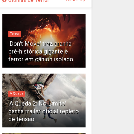
Últimas de Terror
Ver mais
Terror
'Don't Move' traz aranha
pré-histórica gigante e
terror em cânion isolado
A Queda
'A Queda 2: No Limite'
ganha trailer oficial repleto
de tensão