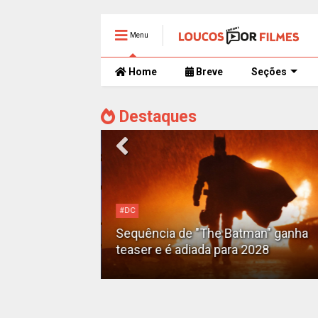
Menu
Home
Breve
Seções
Destaques
#DC
Motoqueiro
Sequência de "The Batman" ganha
teaser e é adiada para 2028