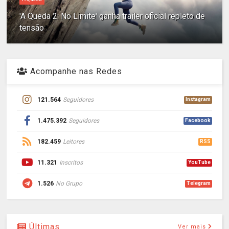
'A Queda 2: No Limite' ganha trailer oficial repleto de
tensão
Acompanhe nas Redes
121.564
Seguidores
Instagram
1.475.392
Seguidores
Facebook
182.459
Leitores
RSS
11.321
Inscritos
YouTube
1.526
No Grupo
Telegram
Últimas
Ver mais