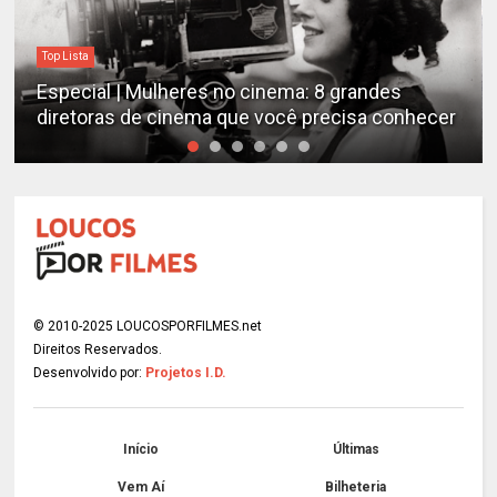
Destaques
Estudo determina os filmes de cães mais
r
emocionantes de todos os tempos
© 2010-2025 LOUCOSPORFILMES.net
Direitos Reservados.
Desenvolvido por:
Projetos I.D.
Início
Últimas
Vem Aí
Bilheteria