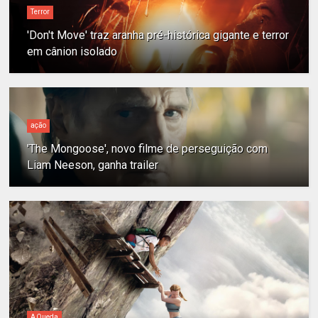
Terror
'Don't Move' traz aranha pré-histórica gigante e terror
em cânion isolado
ação
'The Mongoose', novo filme de perseguição com
Liam Neeson, ganha trailer
A Queda