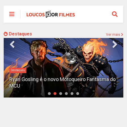
Destaques
Ver mais
Destaques
Ryan Gosling é o novo Motoqueiro Fantasma do
MCU