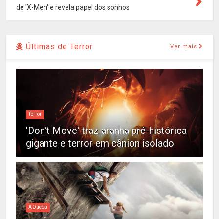
de 'X-Men' e revela papel dos sonhos
Últimas de Terror
Ver mais
Terror
'Don't Move' traz aranha pré-histórica
gigante e terror em cânion isolado
A Queda