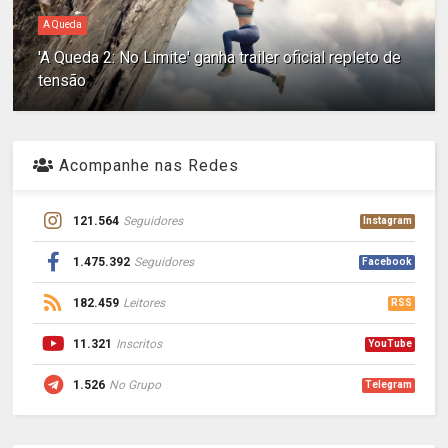
A Queda
'A Queda 2: No Limite' ganha trailer oficial repleto de
tensão
Acompanhe nas Redes
121.564
Seguidores
Instagram
1.475.392
Seguidores
Facebook
182.459
Leitores
RSS
11.321
Inscritos
YouTube
1.526
No Grupo
Telegram