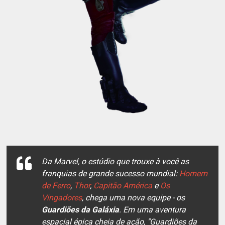
Da Marvel, o estúdio que trouxe à você as
franquias de grande sucesso mundial:
Homem
de Ferro
,
Thor
,
Capitão América
e
Os
Vingadores
, chega uma nova equipe - os
Guardiões da Galáxia
. Em uma aventura
espacial épica cheia de ação, "Guardiões da