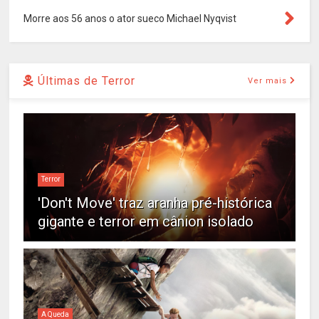
Morre aos 56 anos o ator sueco Michael Nyqvist
Últimas de Terror
Ver mais
Terror
'Don't Move' traz aranha pré-histórica
gigante e terror em cânion isolado
A Queda