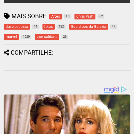
MAIS SOBRE
Artes
Chris Pratt
40
62
dave bautista
fotos
Guardioes da Galaxia
44
422
47
marvel
zoe saldana
1029
29
COMPARTILHE: