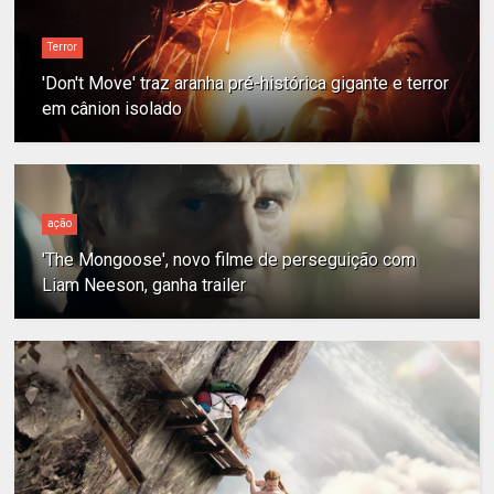
Terror
'Don't Move' traz aranha pré-histórica gigante e terror
em cânion isolado
ação
'The Mongoose', novo filme de perseguição com
Liam Neeson, ganha trailer