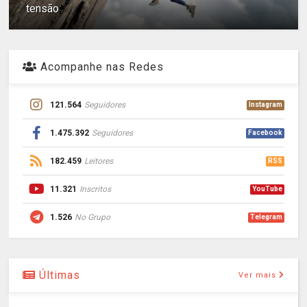
tensão
Acompanhe nas Redes
121.564
Seguidores
Instagram
1.475.392
Seguidores
Facebook
182.459
Leitores
RSS
11.321
Inscritos
YouTube
1.526
No Grupo
Telegram
Últimas
Ver mais