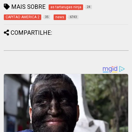
MAIS SOBRE
as tartarugas ninja
24
CAPITAO AMERICA 2
news
35
6743
COMPARTILHE: