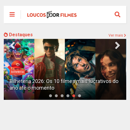
Destaques
Ver mais
Destaques
X-Men no MCU: Marvel já planeja novos filmes
além do reboot