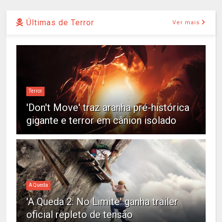
Últimas de Terror
Ver mais
Terror
'Don't Move' traz aranha pré-histórica
gigante e terror em cânion isolado
A Queda
'A Queda 2: No Limite' ganha trailer
oficial repleto de tensão