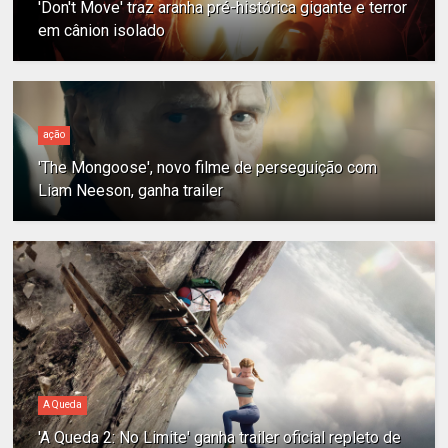
'Don't Move' traz aranha pré-histórica gigante e terror
em cânion isolado
ação
'The Mongoose', novo filme de perseguição com
Liam Neeson, ganha trailer
A Queda
'A Queda 2: No Limite' ganha trailer oficial repleto de