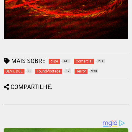
MAIS SOBRE
clipe
Comercial
441
234
DEVIL DUE
Found-footage
Terror
6
17
990
COMPARTILHE: