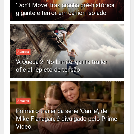
'Don't Move' traz aranha pré-histórica
gigante e terror em cânion isolado
A Queda
'A Queda 2: No Limite' ganha trailer
oficial repleto de tensão
Amazon
Primeiro trailer da série 'Carrie', de
Mike Flanagan, é divulgado pelo Prime
Video