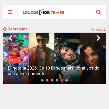
Destaques
Ver mais
Destaques
X-Men no MCU: Marvel já planeja novos filmes
além do reboot