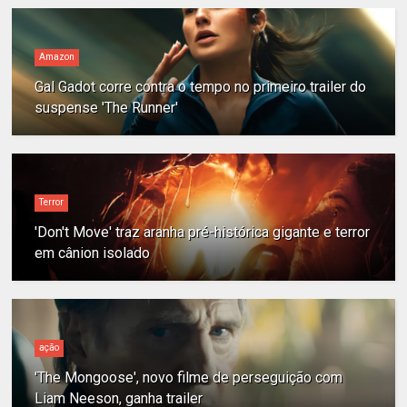
Amazon
Gal Gadot corre contra o tempo no primeiro trailer do
suspense 'The Runner'
Terror
'Don't Move' traz aranha pré-histórica gigante e terror
em cânion isolado
ação
'The Mongoose', novo filme de perseguição com
Liam Neeson, ganha trailer