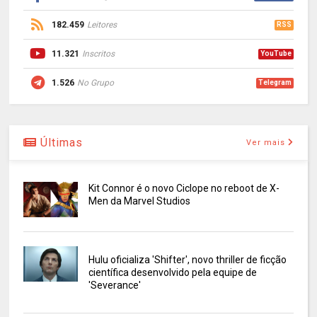
182.459
Leitores
RSS
11.321
Inscritos
YouTube
1.526
No Grupo
Telegram
Últimas
Ver mais
Kit Connor é o novo Ciclope no reboot de X-
Men da Marvel Studios
Hulu oficializa 'Shifter', novo thriller de ficção
científica desenvolvido pela equipe de
'Severance'