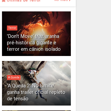
Últimas de Terror
Ver mais
Terror
'Don't Move' traz aranha
pré-histórica gigante e
terror em cânion isolado
A Queda
'A Queda 2: No Limite'
ganha trailer oficial repleto
de tensão