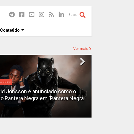
Buscar
 Conteúdo
Ver mais
taques
Destaques
id Jonsson é anunciado como o
o Pantera Negra em 'Pantera Negra
Ryan Gosling é
Fantasma do 