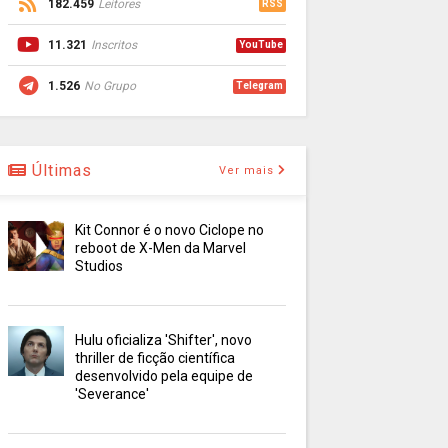
182.459
Leitores
RSS
11.321
Inscritos
YouTube
1.526
No Grupo
Telegram
Últimas
Ver mais
Kit Connor é o novo Ciclope no
reboot de X-Men da Marvel
Studios
Hulu oficializa 'Shifter', novo
thriller de ficção científica
desenvolvido pela equipe de
'Severance'