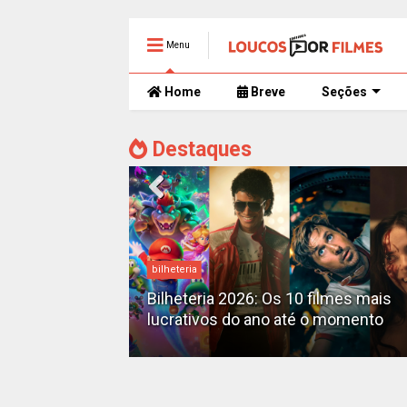
Menu
Home
Breve
Seções
Destaques
bilheteria
mente
 trailer caótico
Bilheteria 2026: Os 10 filmes mais
lucrativos do ano até o momento