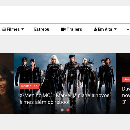
Filmes
Estreou
Trailers
Em Alta
+
Des
Destaques
Dav
X-Men no MCU: Marvel já planeja novos
nov
filmes além do reboot
3'