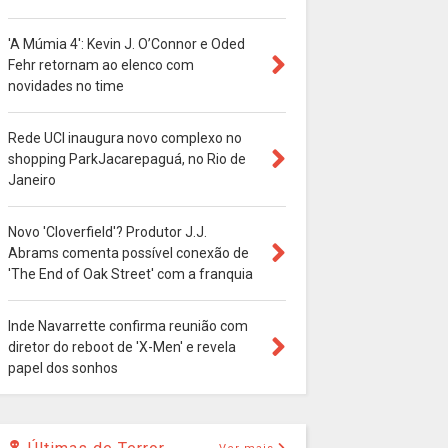
'A Múmia 4': Kevin J. O’Connor e Oded
Fehr retornam ao elenco com
novidades no time
Rede UCI inaugura novo complexo no
shopping ParkJacarepaguá, no Rio de
Janeiro
Novo 'Cloverfield'? Produtor J.J.
Abrams comenta possível conexão de
'The End of Oak Street' com a franquia
Inde Navarrette confirma reunião com
diretor do reboot de 'X-Men' e revela
papel dos sonhos