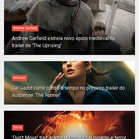
Andrew Garfield
Andrew Garfield estrela novo épico medieval no
trailer de 'The Uprising'
Amazon
Gal Gadot corre contra o tempo no primeiro trailer do
suspense 'The Runner'
Terror
'Don't Move' traz aranha pré-histórica gigante e terror