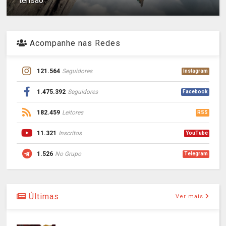
tensão
Acompanhe nas Redes
121.564
Seguidores
Instagram
1.475.392
Seguidores
Facebook
182.459
Leitores
RSS
11.321
Inscritos
YouTube
1.526
No Grupo
Telegram
Últimas
Ver mais