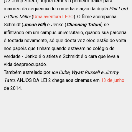
(22 Jump Street). Agora temos o primeiro trailer para
maiores da sequência de comédia e ação da dupla
Phil Lord
e Chris Miller
(
Uma aventura LEGO
). O filme acompanha
Schmidt (
Jonah Hill
) e Jenko (
Channing Tatum
) se
infiltrando em um campus universitário, quando sua parceria
é testada novamente, só que desta vez eles estão de volta
nos papéis que tinham quando estavam no colégio de
verdade - Jenko é o atleta e Schmidt é o cara que leva a
vida despreocupado.
Também estrelado por
Ice Cube, Wyatt Russell e Jimmy
Tatro
, ANJOS DA LEI 2 chega aos cinemas em
13 de junho
de 2014.