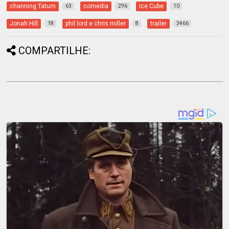
channing Tatum
comedia
Ice Cube
63
296
10
Jonah Hill
phil lord e chris miller
trailer
18
8
3466
COMPARTILHE: