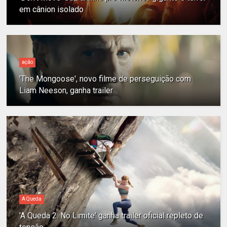
em cânion isolado
ação
'The Mongoose', novo filme de perseguição com
Liam Neeson, ganha trailer
A Queda
'A Queda 2: No Limite' ganha trailer oficial repleto de