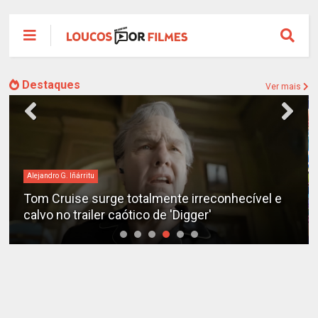
Destaques
Ver mais
Alejandro G. Iñárritu
Tom Cruise surge totalmente irreconhecível e
calvo no trailer caótico de 'Digger'