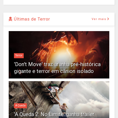
Últimas de Terror
Ver mais
Terror
'Don't Move' traz aranha pré-histórica
gigante e terror em cânion isolado
A Queda
'A Queda 2: No Limite' ganha trailer