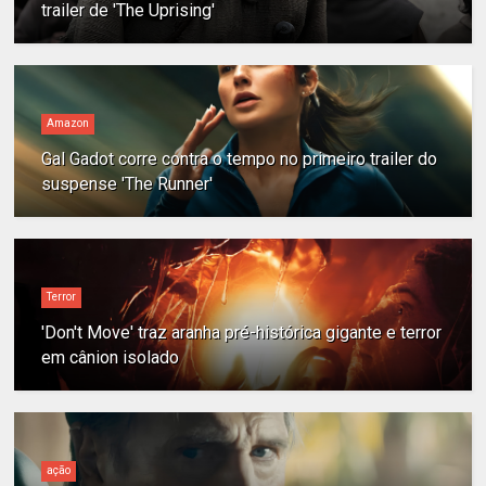
trailer de 'The Uprising'
Amazon
Gal Gadot corre contra o tempo no primeiro trailer do
suspense 'The Runner'
Terror
'Don't Move' traz aranha pré-histórica gigante e terror
em cânion isolado
ação