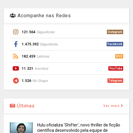
Acompanhe nas Redes
121.564
Seguidores
Instagram
1.475.392
Seguidores
Facebook
182.459
Leitores
RSS
11.321
Inscritos
YouTube
1.526
No Grupo
Telegram
Últimas
Ver mais
Hulu oficializa 'Shifter', novo thriller de ficção
científica desenvolvido pela equipe de