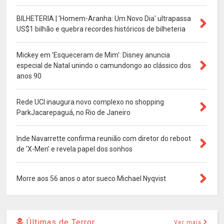
BILHETERIA | 'Homem-Aranha: Um Novo Dia' ultrapassa
US$1 bilhão e quebra recordes históricos de bilheteria
Mickey em 'Esqueceram de Mim': Disney anuncia
especial de Natal unindo o camundongo ao clássico dos
anos 90
Rede UCI inaugura novo complexo no shopping
ParkJacarepaguá, no Rio de Janeiro
Inde Navarrette confirma reunião com diretor do reboot
de 'X-Men' e revela papel dos sonhos
Morre aos 56 anos o ator sueco Michael Nyqvist
Últimas de Terror
Ver mais