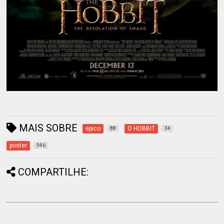
MAIS SOBRE
epico
O HOBBIT
88
34
poster
946
COMPARTILHE: