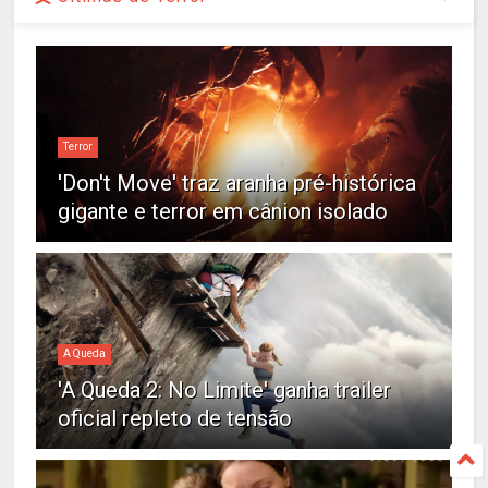
Terror
'Don't Move' traz aranha pré-histórica
gigante e terror em cânion isolado
A Queda
'A Queda 2: No Limite' ganha trailer
oficial repleto de tensão