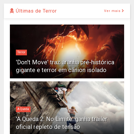
Últimas de Terror
Ver mais
Terror
'Don't Move' traz aranha pré-histórica
gigante e terror em cânion isolado
A Queda
'A Queda 2: No Limite' ganha trailer
oficial repleto de tensão