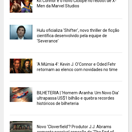
Kit Connor é o novo Ciclope no reboot de X-
Men da Marvel Studios
Hulu oficializa 'Shifter', novo thriller de ficção
científica desenvolvido pela equipe de
'Severance'
'A Múmia 4': Kevin J. O’Connor e Oded Fehr
retornam ao elenco com novidades no time
BILHETERIA | 'Homem-Aranha: Um Novo Dia'
ultrapassa US$1 bilhão e quebra recordes
históricos de bilheteria
Novo 'Cloverfield'? Produtor J.J. Abrams