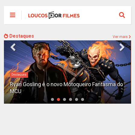
Destaques
Ver mais
Destaques
Ryan Gosling é o novo Motoqueiro Fantasma do
MCU