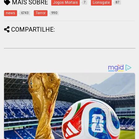
MAIS SOBRE
Jogos Mortais
Lionsgate
7
87
news
Terror
6743
990
COMPARTILHE: