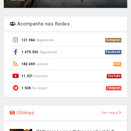
Acompanhe nas Redes
121.564
Seguidores
Instagram
1.475.392
Seguidores
Facebook
182.459
Leitores
RSS
11.321
Inscritos
YouTube
1.526
No Grupo
Telegram
Últimas
Ver mais