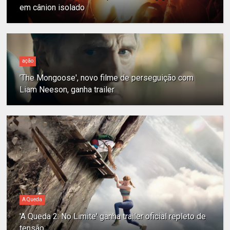
em cânion isolado
ação
'The Mongoose', novo filme de perseguição com
Liam Neeson, ganha trailer
A Queda
'A Queda 2: No Limite' ganha trailer oficial repleto de
tensão