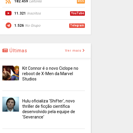
182.459
Leitores
RSS
11.321
Inscritos
YouTube
1.526
No Grupo
Telegram
Últimas
Ver mais
Kit Connor é o novo Ciclope no
reboot de X-Men da Marvel
Studios
Hulu oficializa 'Shifter', novo
thriller de ficção científica
desenvolvido pela equipe de
'Severance'