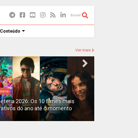
Buscar
 Conteúdo
Ver mais
eteria
Destaques
heteria 2026: Os 10 filmes mais
X-Men no MCU: 
rativos do ano até o momento
filmes além do