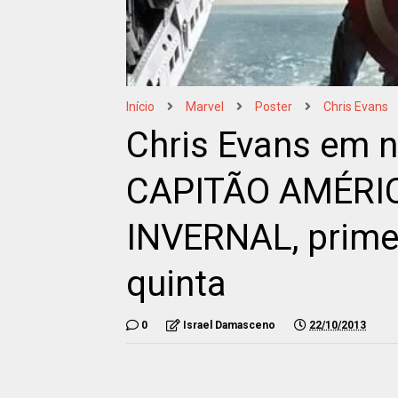
Início
Marvel
Poster
Chris Evans
Chris Evans em n
CAPITÃO AMÉRIC
INVERNAL, primeir
quinta
0
Israel Damasceno
22/10/2013