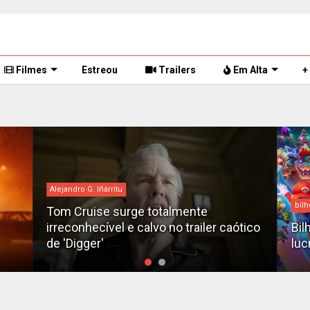
Filmes
Estreou
Trailers
Em Alta
+
Alejandro G. Iñárritu
bilh
Tom Cruise surge totalmente
irreconhecível e calvo no trailer caótico
Bil
de 'Digger'
luc