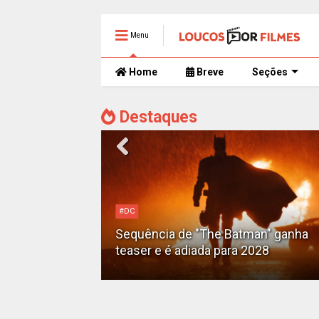
Menu
Home
Breve
Seções
Destaques
#DC
Motoqueiro
Sequência de "The Batman" ganha
teaser e é adiada para 2028