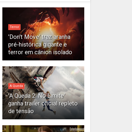
Terror
'Don't Move' traz aranha
pré-histórica gigante e
terror em cânion isolado
A Queda
'A Queda 2: No Limite'
ganha trailer oficial repleto
de tensão