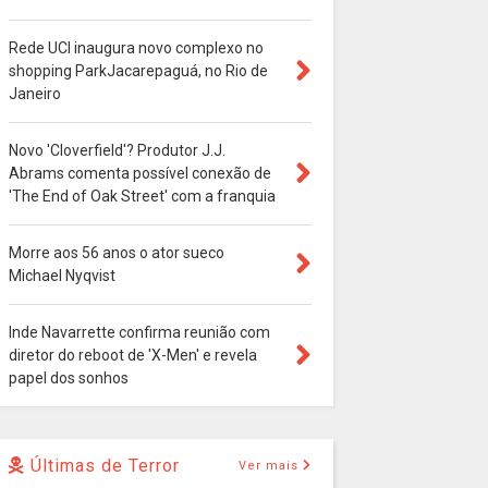
Rede UCI inaugura novo complexo no
shopping ParkJacarepaguá, no Rio de
Janeiro
Novo 'Cloverfield'? Produtor J.J.
Abrams comenta possível conexão de
'The End of Oak Street' com a franquia
Morre aos 56 anos o ator sueco
Michael Nyqvist
Inde Navarrette confirma reunião com
diretor do reboot de 'X-Men' e revela
papel dos sonhos
Últimas de Terror
Ver mais