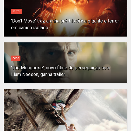
Terror
'Don't Move' traz aranha pré-histórica gigante e terror
em cânion isolado
ação
'The Mongoose', novo filme de perseguição com
Liam Neeson, ganha trailer