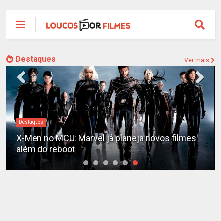
Destaques
Ver mais
Destaques
X-Men no MCU: Marvel já planeja novos filmes
além do reboot