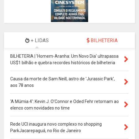
+ LIDAS
BILHETERIA
BILHETERIA | 'Homem-Aranha: Um Novo Dia' ultrapassa
US$1 bilhão e quebra recordes históricos de bilheteria
Causa da morte de Sam Neill, astro de 'Jurassic Park',
aos 78 anos
'A Múmia 4': Kevin J. O’Connor e Oded Fehr retornam ao
elenco com novidades no time
Rede UCI inaugura novo complexo no shopping
ParkJacarepaguá, no Rio de Janeiro