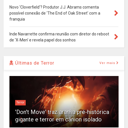
Novo 'Cloverfield'? Produtor J.J. Abrams comenta
possível conexão de 'The End of Oak Street' com a
franquia
Inde Navarrette confirma reunião com diretor do reboot
de 'X-Men' e revela papel dos sonhos
Últimas de Terror
Ver mais
Terror
'Don't Move' traz aranha pré-histórica
gigante e terror em cânion isolado