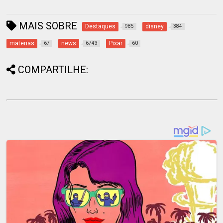
MAIS SOBRE
Destaques
disney
985
384
materias
news
Pixar
67
6743
60
COMPARTILHE: