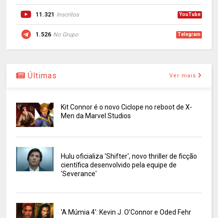
11.321
Inscritos
YouTube
1.526
No Grupo
Telegram
Últimas
Ver mais
Kit Connor é o novo Ciclope no reboot de X-
Men da Marvel Studios
Hulu oficializa 'Shifter', novo thriller de ficção
científica desenvolvido pela equipe de
'Severance'
'A Múmia 4': Kevin J. O’Connor e Oded Fehr