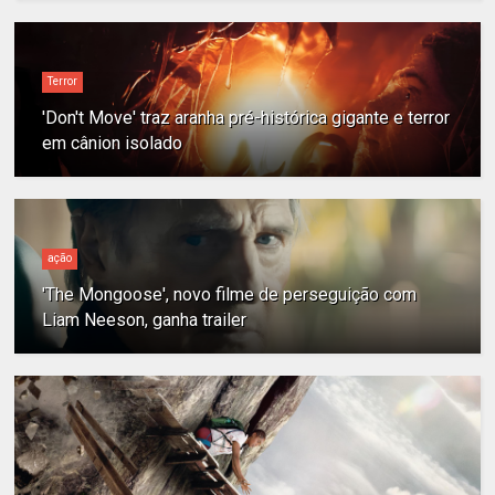
Terror
'Don't Move' traz aranha pré-histórica gigante e terror
em cânion isolado
ação
'The Mongoose', novo filme de perseguição com
Liam Neeson, ganha trailer