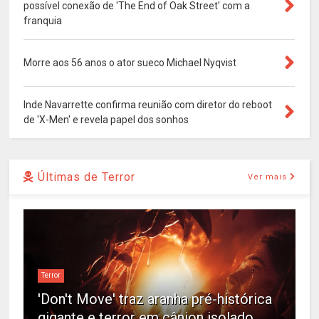
possível conexão de 'The End of Oak Street' com a
franquia
Morre aos 56 anos o ator sueco Michael Nyqvist
Inde Navarrette confirma reunião com diretor do reboot
de 'X-Men' e revela papel dos sonhos
Últimas de Terror
Ver mais
Terror
'Don't Move' traz aranha pré-histórica
gigante e terror em cânion isolado