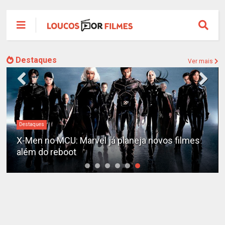
Destaques
Ver mais
Destaques
X-Men no MCU: Marvel já planeja novos filmes
além do reboot