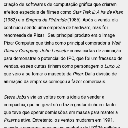
criação de softwares de computação gráfica que criaram
efeitos especiais de filmes como
Star Trek II: A Ira de Khan
(1982) e o
Enigma da Pirâmide
(1985). Após a venda, ela
continuou sendo uma empresa de hardware, mas foi
renomeada de
Pixar
. Seu principal produto era o Image
Pixar Computer que tinha como principal comprador a
Walt
Disney Company
.
John Lasseter
criava curtas de animação
para demonstrar o potencial do IPC, que foi um fracasso de
vendas, esses curtas tinham como personagem o
Luxo Jr.
que veio a se tornar o mascote da
Pixar
. Daí a divisão de
animação da empresa começou a fazer comerciais.
Steve Jobs
vivia as voltas com a ideia de vender a
companhia, que no geral só o fazia gastar dinheiro, tanto
que teve que operar demissões em massa para manter a
Pixar
na ativa. Entretanto, os ventos mudaram em 1991,
quando a empresa assinou um contrato de US$26 milhões