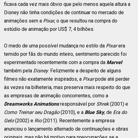
ficava cada vez mais óbvio que pelo menos aquela altura a
Disney não tinha condições de continuar no mercado de
animações sem a
Pixar
, o que resultou na compra do
estúdio de animação por US$ 7, 4 bilhões.
O medo de uma possível mudança no estilo da
Pixar
era
temido por fãs do mundo inteiro, sentimento parecido foi
experimentado recentemente com a compra da
Marvel
também pela
Disney
. Felizmente a despeito de alguns
filmes não exatamente inspirados, a
Pixar
pode até perder
às vezes na bilheteria, mas preserva mais respeito do que
as empresas de animação concorrentes, como a
Dreamworks Animations
responsável por
Shrek
(2001) e
Como Treinar seu Dragão
(2010), e a
Blue Sky
, de
Era do
Gelo
(2002) e
Rio
(2011). Recentemente a empresa
anunciou o lançamento alternado de continuações e obras
originais, mas não há motivo para preocupações se a