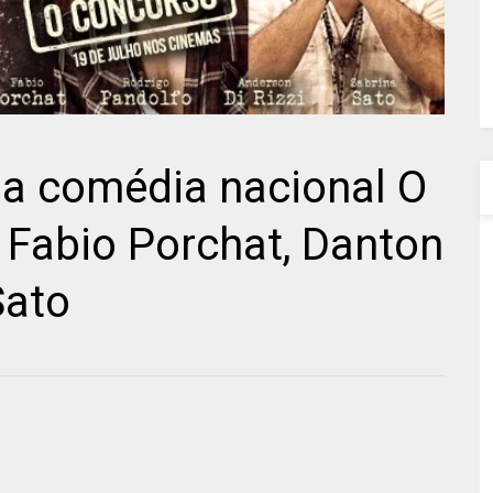
 da comédia nacional O
abio Porchat, Danton
Sato