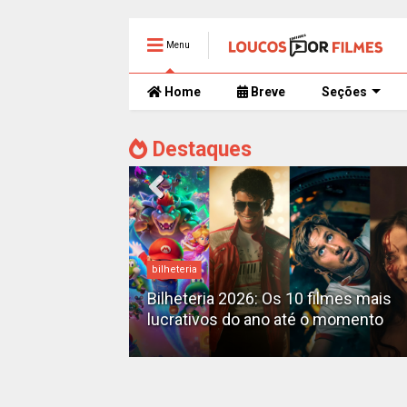
Menu
Home
Breve
Seções
Destaques
bilheteria
mente
 trailer caótico
Bilheteria 2026: Os 10 filmes mais
lucrativos do ano até o momento