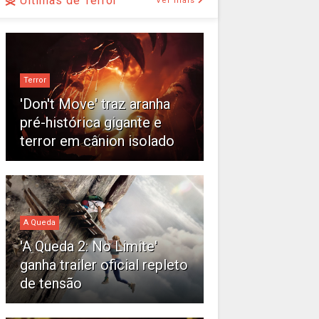
Últimas de Terror
Ver mais
Terror
'Don't Move' traz aranha
pré-histórica gigante e
terror em cânion isolado
A Queda
'A Queda 2: No Limite'
ganha trailer oficial repleto
de tensão