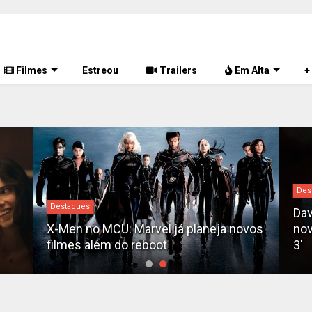
Filmes
Estreou
Trailers
Em Alta
+
Des
Destaques
Dav
X-Men no MCU: Marvel já planeja novos
nov
filmes além do reboot
3'