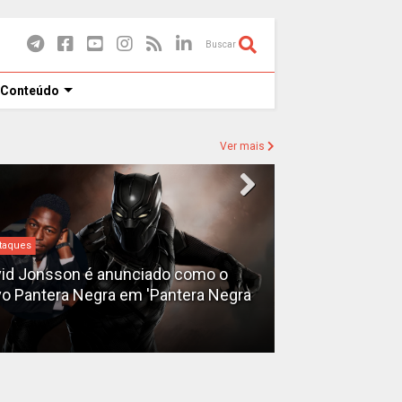
Buscar
 Conteúdo
Ver mais
taques
Destaques
id Jonsson é anunciado como o
o Pantera Negra em 'Pantera Negra
Ryan Gosling é
Fantasma do 