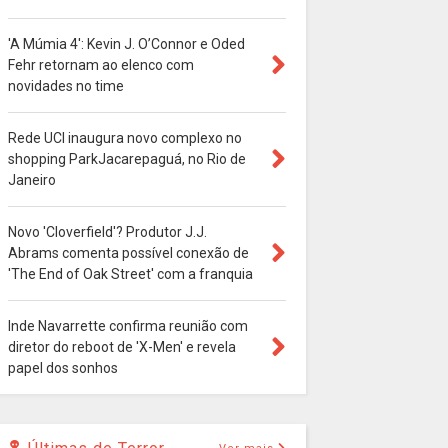
'A Múmia 4': Kevin J. O’Connor e Oded
Fehr retornam ao elenco com
novidades no time
Rede UCI inaugura novo complexo no
shopping ParkJacarepaguá, no Rio de
Janeiro
Novo 'Cloverfield'? Produtor J.J.
Abrams comenta possível conexão de
'The End of Oak Street' com a franquia
Inde Navarrette confirma reunião com
diretor do reboot de 'X-Men' e revela
papel dos sonhos