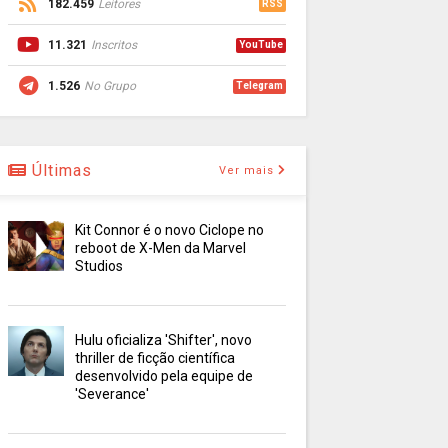
182.459
Leitores
RSS
11.321
Inscritos
YouTube
1.526
No Grupo
Telegram
Últimas
Ver mais
Kit Connor é o novo Ciclope no
reboot de X-Men da Marvel
Studios
Hulu oficializa 'Shifter', novo
thriller de ficção científica
desenvolvido pela equipe de
'Severance'