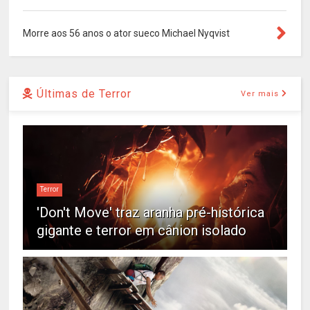
Morre aos 56 anos o ator sueco Michael Nyqvist
Últimas de Terror
Ver mais
Terror
'Don't Move' traz aranha pré-histórica
gigante e terror em cânion isolado