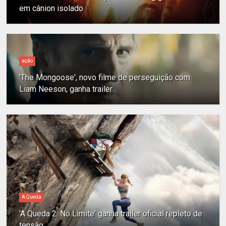
em cânion isolado
ação
'The Mongoose', novo filme de perseguição com
Liam Neeson, ganha trailer
A Queda
'A Queda 2: No Limite' ganha trailer oficial repleto de
tensão