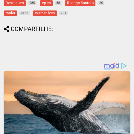
Destaques
epico
Rodrigo Santoro
985
88
20
trailer
Warner bros
3466
201
COMPARTILHE: