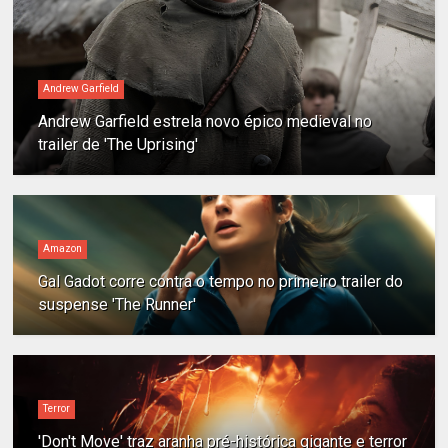
Andrew Garfield
Andrew Garfield estrela novo épico medieval no
trailer de 'The Uprising'
Amazon
Gal Gadot corre contra o tempo no primeiro trailer do
suspense 'The Runner'
Terror
'Don't Move' traz aranha pré-histórica gigante e terror