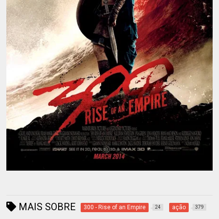
MAIS SOBRE
300 - Rise of an Empire
ação
24
379