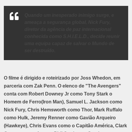
Quando um inesperado inimigo surge, e
ameaça a segurança global, Nick Fury,
diretor da agência de paz internacional
conhecida como S.H.I.E.L.D., decide reunir
uma equipa capaz de salvar o Mundo de
ser destruído.
O filme é dirigido e roteirizado por Joss Whedon, em
parceria com Zak Penn. O elenco de "The Avengers"
conta com Robert Downey Jr como Tony Stark o
Homem de Ferro(Iron Man), Samuel L. Jackson como
Nick Fury, Chris Hemsworth como Thor, Mark Ruffalo
como Hulk, Jeremy Renner como Gavião Arqueiro
(Hawkeye), Chris Evans como o Capitão América, Clark