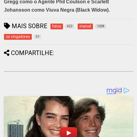
Gregg como o Agente Phil Coulson e Scarlett
Johansson como Viuva Negra (Black Widow).
MAIS SOBRE
fotos
marvel
422
1028
os vingadores
51
COMPARTILHE: