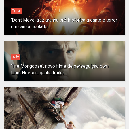
Terror
'Don't Move' traz aranha pré-histórica gigante e terror
em cânion isolado
ação
'The Mongoose', novo filme de perseguição com
Liam Neeson, ganha trailer