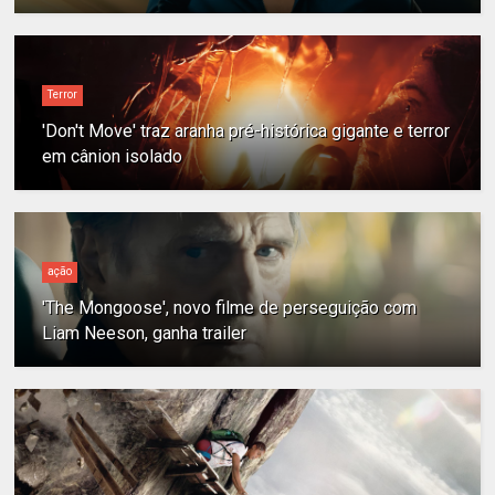
Terror
'Don't Move' traz aranha pré-histórica gigante e terror
em cânion isolado
ação
'The Mongoose', novo filme de perseguição com
Liam Neeson, ganha trailer