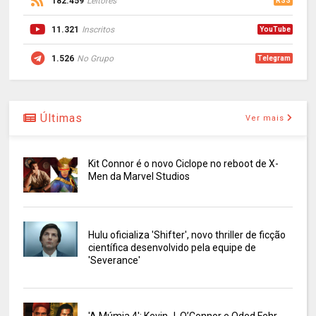
182.459
Leitores
RSS
11.321
Inscritos
YouTube
1.526
No Grupo
Telegram
Últimas
Ver mais
Kit Connor é o novo Ciclope no reboot de X-
Men da Marvel Studios
Hulu oficializa 'Shifter', novo thriller de ficção
científica desenvolvido pela equipe de
'Severance'
'A Múmia 4': Kevin J. O’Connor e Oded Fehr