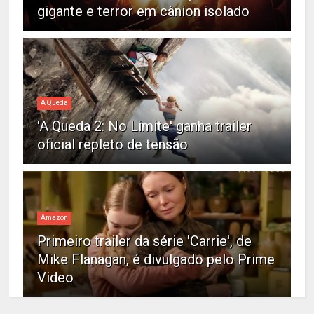
gigante e terror em cânion isolado
A Queda
'A Queda 2: No Limite' ganha trailer
oficial repleto de tensão
Amazon
Primeiro trailer da série 'Carrie', de
Mike Flanagan, é divulgado pelo Prime
Video