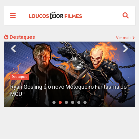
Destaques
Ver mais
Destaques
Ryan Gosling é o novo Motoqueiro Fantasma do
MCU