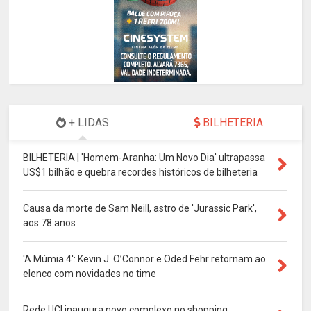
+ LIDAS
BILHETERIA
BILHETERIA | 'Homem-Aranha: Um Novo Dia' ultrapassa
US$1 bilhão e quebra recordes históricos de bilheteria
Causa da morte de Sam Neill, astro de 'Jurassic Park',
aos 78 anos
'A Múmia 4': Kevin J. O’Connor e Oded Fehr retornam ao
elenco com novidades no time
Rede UCI inaugura novo complexo no shopping