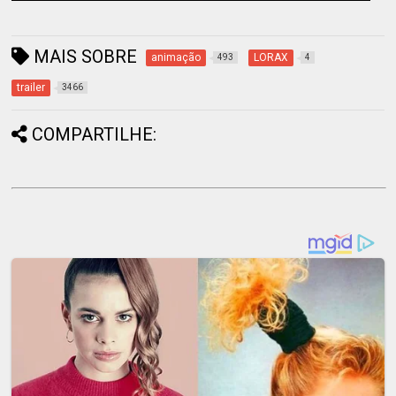
MAIS SOBRE
animação
LORAX
493
4
trailer
3466
COMPARTILHE: