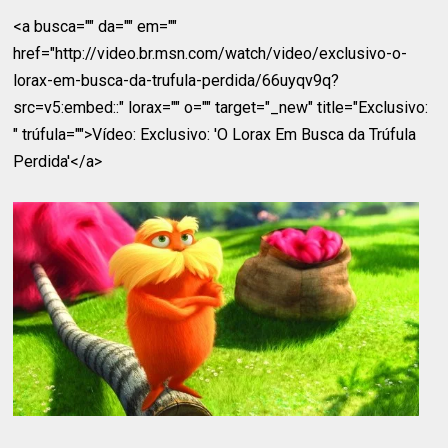
<a busca="" da="" em=""
href="http://video.br.msn.com/watch/video/exclusivo-o-
lorax-em-busca-da-trufula-perdida/66uyqv9q?
src=v5:embed::" lorax="" o="" target="_new" title="Exclusivo:
" trúfula="">Vídeo: Exclusivo: 'O Lorax Em Busca da Trúfula
Perdida'</a>