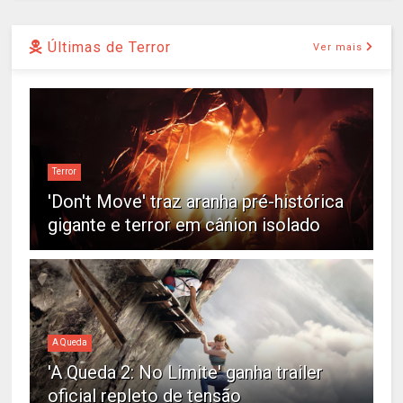
Últimas de Terror
Ver mais
Terror
'Don't Move' traz aranha pré-histórica
gigante e terror em cânion isolado
A Queda
'A Queda 2: No Limite' ganha trailer
oficial repleto de tensão