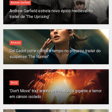
Andrew Garfield
Andrew Garfield estrela novo épico medieval no
trailer de 'The Uprising'
Amazon
Gal Gadot corre contra o tempo no primeiro trailer do
suspense 'The Runner'
Terror
'Don't Move' traz aranha pré-histórica gigante e terror
em cânion isolado