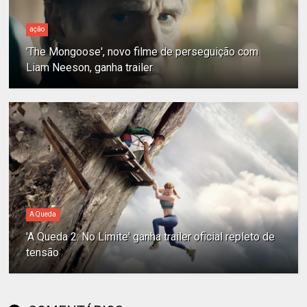
ação
'The Mongoose', novo filme de perseguição com
Liam Neeson, ganha trailer
A Queda
'A Queda 2: No Limite' ganha trailer oficial repleto de
tensão