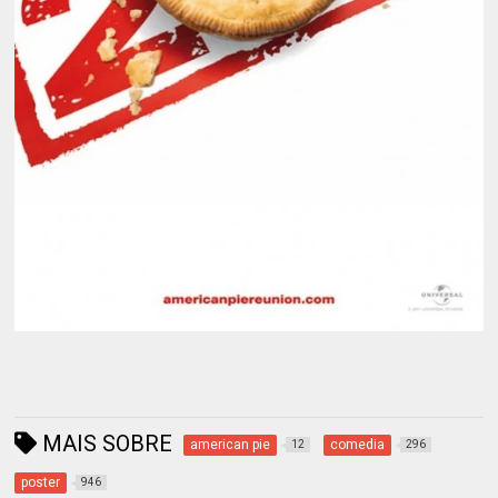
MAIS SOBRE
american pie
comedia
12
296
poster
946