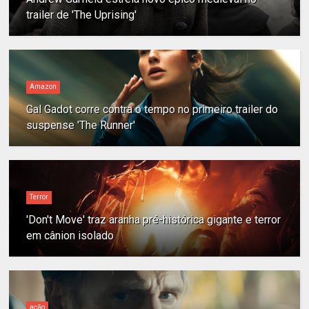
trailer de 'The Uprising'
Amazon
Gal Gadot corre contra o tempo no primeiro trailer do
suspense 'The Runner'
Terror
'Don't Move' traz aranha pré-histórica gigante e terror
em cânion isolado
ação