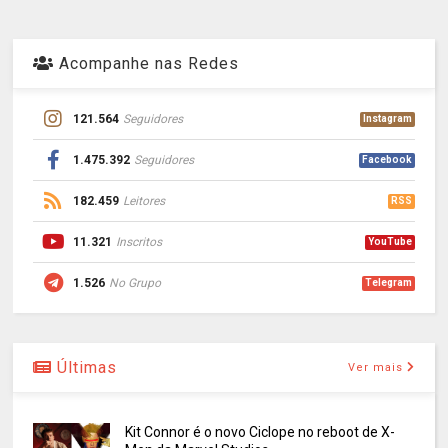
Acompanhe nas Redes
121.564
Seguidores
Instagram
1.475.392
Seguidores
Facebook
182.459
Leitores
RSS
11.321
Inscritos
YouTube
1.526
No Grupo
Telegram
Últimas
Ver mais
Kit Connor é o novo Ciclope no reboot de X-