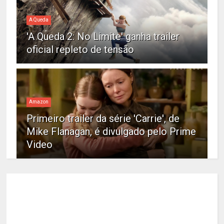
A Queda
'A Queda 2: No Limite' ganha trailer
oficial repleto de tensão
Amazon
Primeiro trailer da série 'Carrie', de
Mike Flanagan, é divulgado pelo Prime
Video