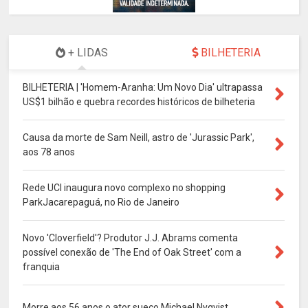
+ LIDAS
BILHETERIA
BILHETERIA | 'Homem-Aranha: Um Novo Dia' ultrapassa
US$1 bilhão e quebra recordes históricos de bilheteria
Causa da morte de Sam Neill, astro de 'Jurassic Park',
aos 78 anos
Rede UCI inaugura novo complexo no shopping
ParkJacarepaguá, no Rio de Janeiro
Novo 'Cloverfield'? Produtor J.J. Abrams comenta
possível conexão de 'The End of Oak Street' com a
franquia
Morre aos 56 anos o ator sueco Michael Nyqvist