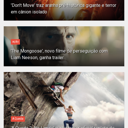
'Don't Move' traz aranha pré-histórica gigante e terror
em cânion isolado
ação
'The Mongoose', novo filme de perseguição com
Liam Neeson, ganha trailer
A Queda