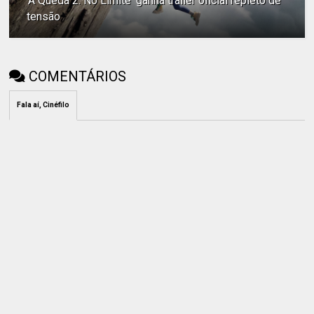
'A Queda 2: No Limite' ganha trailer oficial repleto de
tensão
COMENTÁRIOS
Fala aí, Cinéfilo