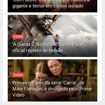
gigante e terror em cânion isolado
A Queda
'A Queda 2: No Limite' ganha trailer
oficial repleto de tensão
Amazon
Primeiro trailer da série 'Carrie', de
Mike Flanagan, é divulgado pelo Prime
Video