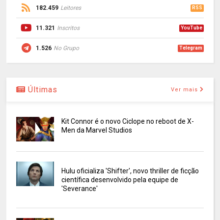
182.459
Leitores
RSS
11.321
Inscritos
YouTube
1.526
No Grupo
Telegram
Últimas
Ver mais
Kit Connor é o novo Ciclope no reboot de X-
Men da Marvel Studios
Hulu oficializa 'Shifter', novo thriller de ficção
científica desenvolvido pela equipe de
'Severance'