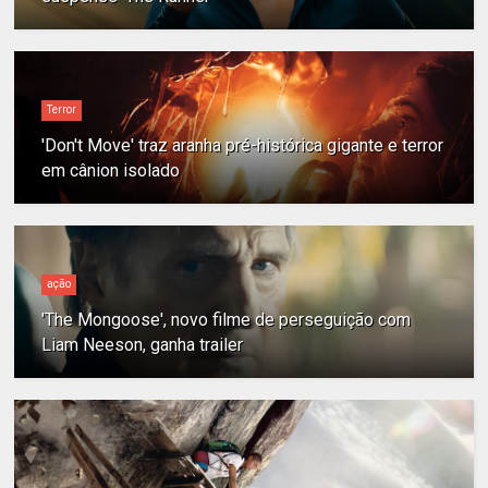
Terror
'Don't Move' traz aranha pré-histórica gigante e terror
em cânion isolado
ação
'The Mongoose', novo filme de perseguição com
Liam Neeson, ganha trailer