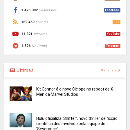
1.475.392
Seguidores
Facebook
182.459
Leitores
RSS
11.321
Inscritos
YouTube
1.526
No Grupo
Telegram
Últimas
Ver mais
Kit Connor é o novo Ciclope no reboot de X-
Men da Marvel Studios
Hulu oficializa 'Shifter', novo thriller de ficção
científica desenvolvido pela equipe de
'Severance'