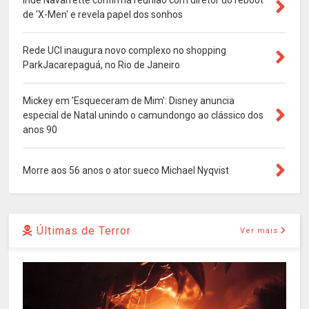
Inde Navarrette confirma reunião com diretor do reboot
de 'X-Men' e revela papel dos sonhos
Rede UCI inaugura novo complexo no shopping
ParkJacarepaguá, no Rio de Janeiro
Mickey em 'Esqueceram de Mim': Disney anuncia
especial de Natal unindo o camundongo ao clássico dos
anos 90
Morre aos 56 anos o ator sueco Michael Nyqvist
Últimas de Terror
Ver mais