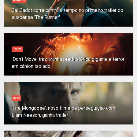
Amazon
Gal Gadot corre contra o tempo no primeiro trailer do
suspense 'The Runner'
Terror
'Don't Move' traz aranha pré-histórica gigante e terror
em cânion isolado
ação
'The Mongoose', novo filme de perseguição com
Liam Neeson, ganha trailer