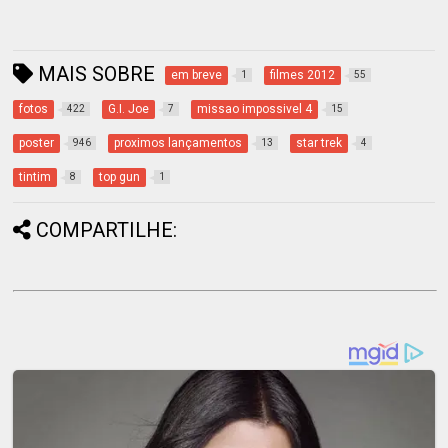
MAIS SOBRE
em breve
filmes 2012
1
55
fotos
G.I. Joe
missao impossivel 4
422
7
15
poster
proximos lançamentos
star trek
946
13
4
tintim
top gun
8
1
COMPARTILHE: