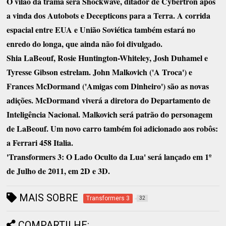
O vilão da trama será Shockwave, ditador de Cybertron após
a vinda dos Autobots e Decepticons para a Terra. A corrida
espacial entre EUA e União Soviética também estará no
enredo do longa, que ainda não foi divulgado.
Shia LaBeouf, Rosie Huntington-Whiteley, Josh Duhamel e
Tyresse Gibson estrelam. John Malkovich ('A Troca') e
Frances McDormand ('Amigas com Dinheiro') são as novas
adições. McDormand viverá a diretora do Departamento de
Inteligência Nacional. Malkovich será patrão do personagem
de LaBeouf. Um novo carro também foi adicionado aos robôs:
a Ferrari 458 Italia.
'Transformers 3: O Lado Oculto da Lua' será lançado em 1º
de Julho de 2011, em 2D e 3D.
MAIS SOBRE
Transformers 3
32
COMPARTILHE: