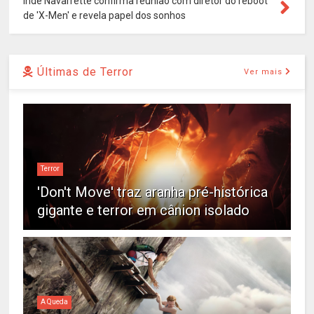
Inde Navarrette confirma reunião com diretor do reboot
de 'X-Men' e revela papel dos sonhos
Últimas de Terror
Ver mais
Terror
'Don't Move' traz aranha pré-histórica
gigante e terror em cânion isolado
A Queda