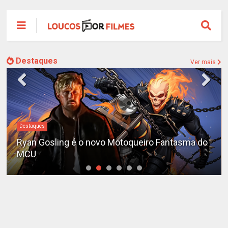
Destaques
Ver mais
Destaques
Ryan Gosling é o novo Motoqueiro Fantasma do
MCU