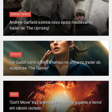
Andrew Garfield
Andrew Garfield estrela novo épico medieval no
trailer de 'The Uprising'
Amazon
Gal Gadot corre contra o tempo no primeiro trailer do
suspense 'The Runner'
Terror
'Don't Move' traz aranha pré-histórica gigante e terror
em cânion isolado