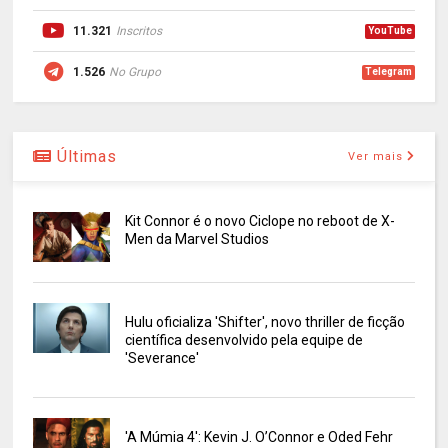
11.321
Inscritos
YouTube
1.526
No Grupo
Telegram
Últimas
Ver mais
Kit Connor é o novo Ciclope no reboot de X-
Men da Marvel Studios
Hulu oficializa 'Shifter', novo thriller de ficção
científica desenvolvido pela equipe de
'Severance'
'A Múmia 4': Kevin J. O’Connor e Oded Fehr