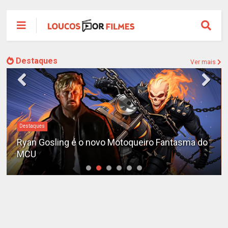
Destaques
Ver mais
Destaques
Ryan Gosling é o novo Motoqueiro Fantasma do
MCU