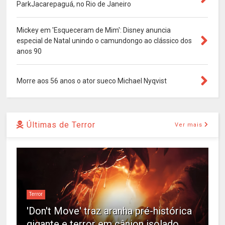
ParkJacarepaguá, no Rio de Janeiro
Mickey em 'Esqueceram de Mim': Disney anuncia
especial de Natal unindo o camundongo ao clássico dos
anos 90
Morre aos 56 anos o ator sueco Michael Nyqvist
Últimas de Terror
Ver mais
Terror
'Don't Move' traz aranha pré-histórica
gigante e terror em cânion isolado