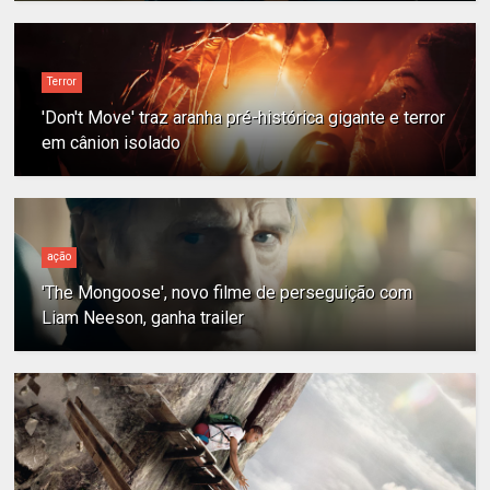
Terror
'Don't Move' traz aranha pré-histórica gigante e terror
em cânion isolado
ação
'The Mongoose', novo filme de perseguição com
Liam Neeson, ganha trailer