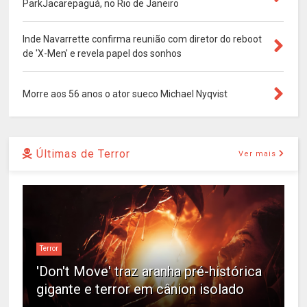
ParkJacarepaguá, no Rio de Janeiro
Inde Navarrette confirma reunião com diretor do reboot
de 'X-Men' e revela papel dos sonhos
Morre aos 56 anos o ator sueco Michael Nyqvist
Últimas de Terror
Ver mais
Terror
'Don't Move' traz aranha pré-histórica
gigante e terror em cânion isolado