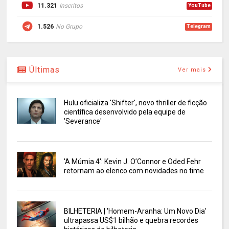
11.321
Inscritos
YouTube
1.526
No Grupo
Telegram
Últimas
Ver mais
Hulu oficializa 'Shifter', novo thriller de ficção
científica desenvolvido pela equipe de
'Severance'
'A Múmia 4': Kevin J. O’Connor e Oded Fehr
retornam ao elenco com novidades no time
BILHETERIA | 'Homem-Aranha: Um Novo Dia'
ultrapassa US$1 bilhão e quebra recordes