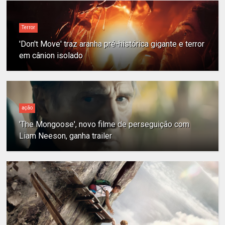
Terror
'Don't Move' traz aranha pré-histórica gigante e terror
em cânion isolado
ação
'The Mongoose', novo filme de perseguição com
Liam Neeson, ganha trailer