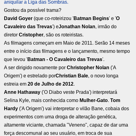
aniquilar a Liga das Sombras.
Gostou da possível trama?
David Goyer
(que co-roteirizou '
Batman Begins
' e '
O
Cavaleiro das Trevas
') e
Jonathan Nolan
, irmão do
diretor
Cristopher
,
são os roteiristas.
As filmagens começam em Maio de 2011. Serão 14 meses
entre o início das filmagens e o lançamento, mesmo tempo
que levou '
Batman - O Cavaleiro das Trevas
'.
A ser dirigido novamente por
Christopher Nolan
('A
Origem') e estrelado por
Christian Bale
, o novo longa
estreia em
20 de Julho de 2012
.
Anne Hathaway
('O Diabo veste Prada') interpretará
Selina Kyle, mais conhecida como
Mulher-Gato
.
Tom
Hardy
('A Origem') vai interpretar o vilão Bane, cobaia dos
experimentos com uma droga de alteração genética,
altamente viciante, chamada "Veneno", capaz de dar uma
força descomunal ao seu usuário, em troca de sua