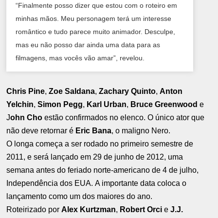
“Finalmente posso dizer que estou com o roteiro em
minhas mãos. Meu personagem terá um interesse
romântico e tudo parece muito animador. Desculpe,
mas eu não posso dar ainda uma data para as
filmagens, mas vocês vão amar”, revelou.
Chris Pine
,
Zoe Saldana
,
Zachary Quinto
,
Anton
Yelchin
,
Simon Pegg
,
Karl Urban
,
Bruce Greenwood
e
J
ohn Cho
estão confirmados no elenco. O único ator que
não deve retornar é
Eric Bana
, o maligno Nero.
O longa começa a ser rodado no primeiro semestre de
2011, e será lançado em 29 de junho de 2012, uma
semana antes do feriado norte-americano de 4 de julho,
Independência dos EUA.
A importante data coloca o
lançamento como um dos maiores do ano.
Roteirizado por
Alex Kurtzman
,
Robert Orci
e
J.J.