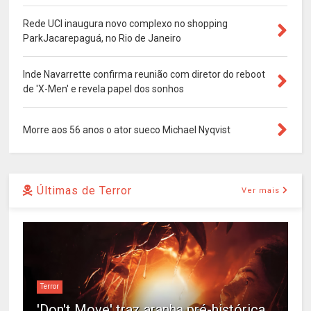
Rede UCI inaugura novo complexo no shopping
ParkJacarepaguá, no Rio de Janeiro
Inde Navarrette confirma reunião com diretor do reboot
de 'X-Men' e revela papel dos sonhos
Morre aos 56 anos o ator sueco Michael Nyqvist
Últimas de Terror
Ver mais
Terror
'Don't Move' traz aranha pré-histórica