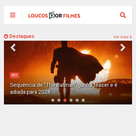
Destaques
Ver mais
Alejandro G. Iñárritu
Tom Cruise surge totalmente irreconhecível e
calvo no trailer caótico de 'Digger'