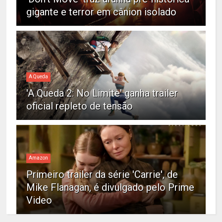
gigante e terror em cânion isolado
A Queda
'A Queda 2: No Limite' ganha trailer
oficial repleto de tensão
Amazon
Primeiro trailer da série 'Carrie', de
Mike Flanagan, é divulgado pelo Prime
Video