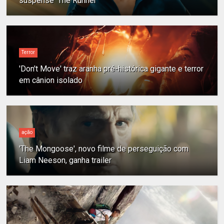
suspense 'The Runner'
Terror
'Don't Move' traz aranha pré-histórica gigante e terror
em cânion isolado
ação
'The Mongoose', novo filme de perseguição com
Liam Neeson, ganha trailer