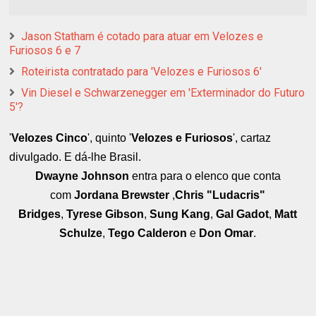
Jason Statham é cotado para atuar em Velozes e
Furiosos 6 e 7
Roteirista contratado para 'Velozes e Furiosos 6'
Vin Diesel e Schwarzenegger em 'Exterminador do Futuro
5'?
'
Velozes Cinco
', quinto '
Velozes e Furiosos
', cartaz
divulgado. E dá-lhe Brasil.
Dwayne Johnson
entra para o elenco que conta
com
Jordana Brewster
,
Chris "Ludacris"
Bridges
,
Tyrese Gibson
,
Sung Kang
,
Gal Gadot
,
Matt
Schulze
,
Tego Calderon
e
Don Omar
.