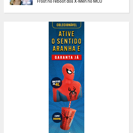
Frost no reboot dos X-Men no MCU