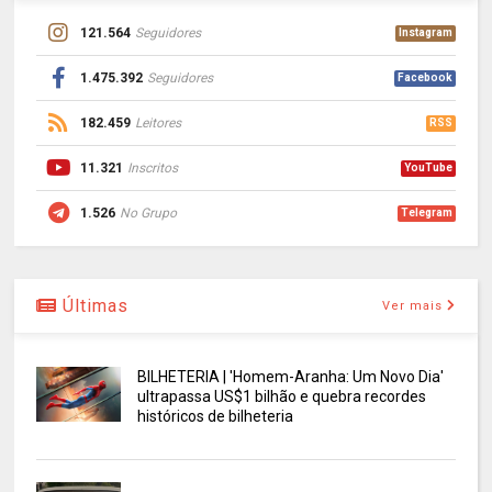
121.564
Seguidores
Instagram
1.475.392
Seguidores
Facebook
182.459
Leitores
RSS
11.321
Inscritos
YouTube
1.526
No Grupo
Telegram
Últimas
Ver mais
BILHETERIA | 'Homem-Aranha: Um Novo Dia'
ultrapassa US$1 bilhão e quebra recordes
históricos de bilheteria