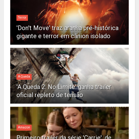
Terror
'Don't Move' traz aranha pré-histórica
gigante e terror em cânion isolado
A Queda
'A Queda 2: No Limite' ganha trailer
oficial repleto de tensão
Amazon
Primeiro trailer da série 'Carrie', de