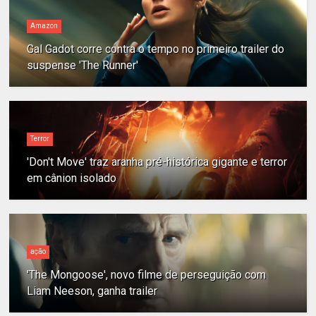
Amazon
Gal Gadot corre contra o tempo no primeiro trailer do
suspense 'The Runner'
Terror
'Don't Move' traz aranha pré-histórica gigante e terror
em cânion isolado
ação
'The Mongoose', novo filme de perseguição com
Liam Neeson, ganha trailer