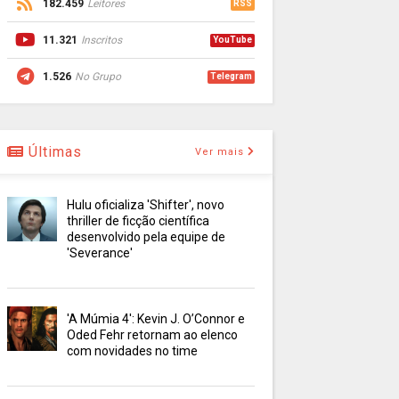
182.459
Leitores
RSS
11.321
Inscritos
YouTube
1.526
No Grupo
Telegram
Últimas
Ver mais
Hulu oficializa 'Shifter', novo
thriller de ficção científica
desenvolvido pela equipe de
'Severance'
'A Múmia 4': Kevin J. O’Connor e
Oded Fehr retornam ao elenco
com novidades no time