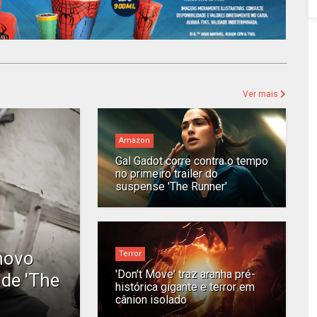
Ver mais
Amazon
Gal Gadot corre contra o tempo
no primeiro trailer do
suspense 'The Runner'
 novo
Terror
'Don't Move' traz aranha pré-
 de 'The
histórica gigante e terror em
cânion isolado