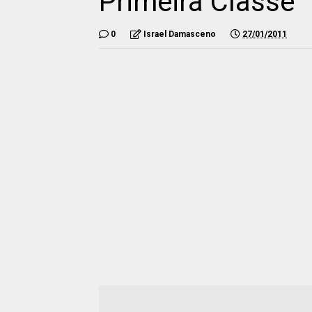
Primeira Classe''
0
Israel Damasceno
27/01/2011