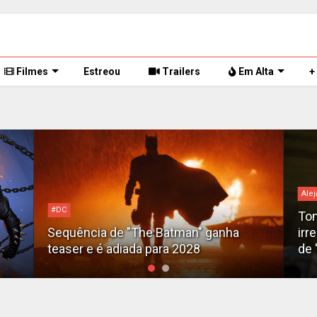
Filmes
Estreou
Trailers
Em Alta
+
Alej
#DC
Tom
Sequência de "The Batman" ganha
irr
teaser e é adiada para 2028
de 