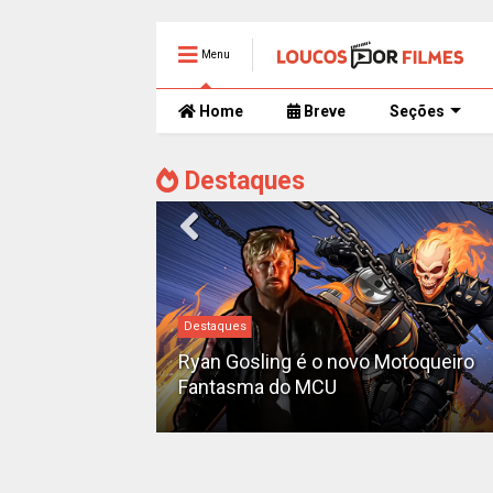
Menu
Home
Breve
Seções
Destaques
Destaques
iado como o
'Pantera Negra
Ryan Gosling é o novo Motoqueiro
Fantasma do MCU