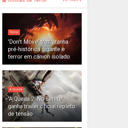
Últimas de Terror
Ver mais
Terror
'Don't Move' traz aranha
pré-histórica gigante e
terror em cânion isolado
A Queda
'A Queda 2: No Limite'
ganha trailer oficial repleto
de tensão