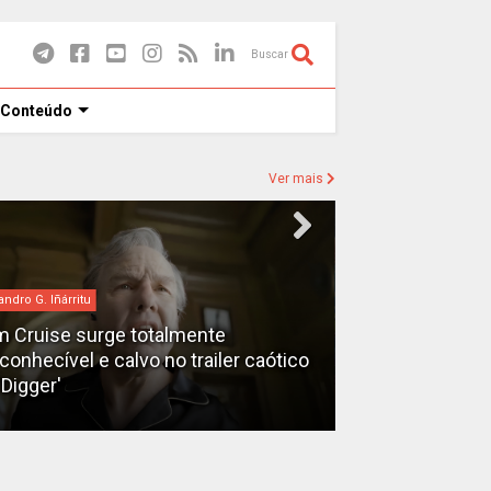
Buscar
 Conteúdo
Ver mais
andro G. Iñárritu
bilheteria
 Cruise surge totalmente
econhecível e calvo no trailer caótico
Bilheteria 2026
'Digger'
lucrativos do 