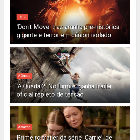
Terror
'Don't Move' traz aranha pré-histórica
gigante e terror em cânion isolado
A Queda
'A Queda 2: No Limite' ganha trailer
oficial repleto de tensão
Amazon
Primeiro trailer da série 'Carrie', de