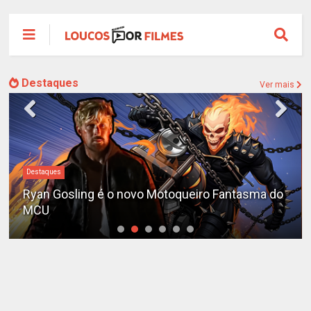
Destaques
Ver mais
Destaques
Ryan Gosling é o novo Motoqueiro Fantasma do
MCU