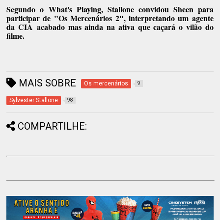
Segundo o
What's Playing
, Stallone convidou Sheen para
participar de
"Os Mercenários 2"
, interpretando um
agente
da CIA
acabado mas ainda na ativa que caçará o vilão do
filme.
MAIS SOBRE
Os mercenários
9
Sylvester Stallone
98
COMPARTILHE: