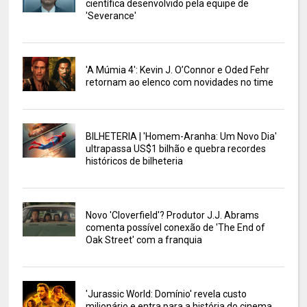
científica desenvolvido pela equipe de
'Severance'
'A Múmia 4': Kevin J. O’Connor e Oded Fehr
retornam ao elenco com novidades no time
BILHETERIA | 'Homem-Aranha: Um Novo Dia'
ultrapassa US$1 bilhão e quebra recordes
históricos de bilheteria
Novo 'Cloverfield'? Produtor J.J. Abrams
comenta possível conexão de 'The End of
Oak Street' com a franquia
'Jurassic World: Domínio' revela custo
milionário e entra para a história do cinema