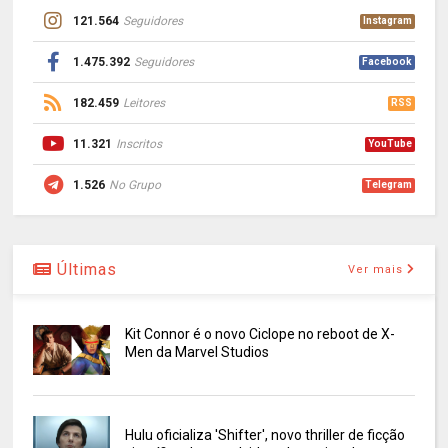
121.564
Seguidores
Instagram
1.475.392
Seguidores
Facebook
182.459
Leitores
RSS
11.321
Inscritos
YouTube
1.526
No Grupo
Telegram
Últimas
Ver mais
Kit Connor é o novo Ciclope no reboot de X-
Men da Marvel Studios
Hulu oficializa 'Shifter', novo thriller de ficção