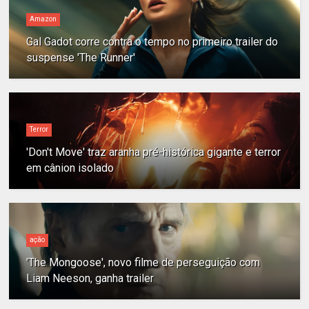
Amazon
Gal Gadot corre contra o tempo no primeiro trailer do
suspense 'The Runner'
Terror
'Don't Move' traz aranha pré-histórica gigante e terror
em cânion isolado
ação
'The Mongoose', novo filme de perseguição com
Liam Neeson, ganha trailer